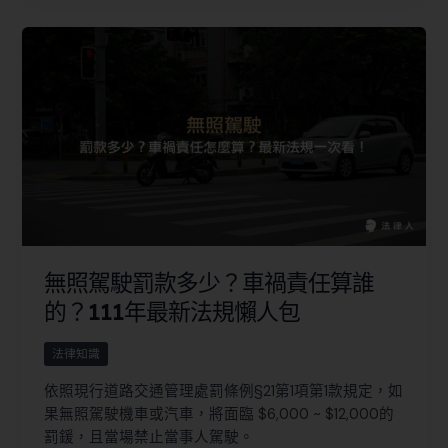
無照駕駛罰款多少？車禍責任算誰
的？111年最新法規懶人包
法律知識
依照現行道路交通管理處罰條例§21第1項第1款規定，如
果無照駕駛機車或汽車，將面臨 $6,000 ~ $12,000的
罰鍰，且當場禁止當事人駕駛。