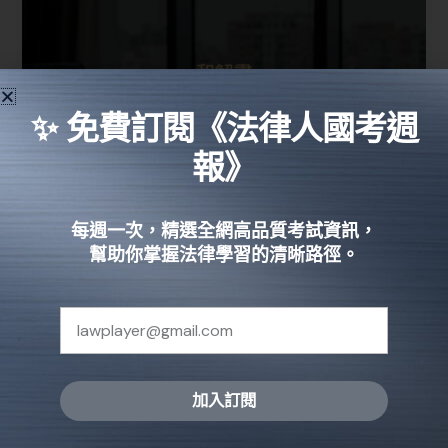
✨ 免費訂閱《法律人國考週
報》
2022最新和解書範本下載－你的和解
每週一次，精選全網高品質考試資訊，
幫助你掌握法律學習的清晰路徑。
書有法律效力嗎？
法律知識
依民法§736 ，和解指的是當事人間對於紛爭，雙方各
自讓步達成一致的看法。分為「訴訟中和解」與「訴
訟外和解」兩種，本文將為你整理兩者的效力、優缺
加入訂閱
點！
Alternative: