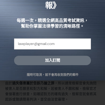
報》
STEP 1. 提出告訴
每週一次，精選全網高品質考試資訊，
可以用
刑事附帶民事損害起訴狀
提起告訴，或是至警局製作
幫助你掌握法律學習的清晰路徑。
筆錄。承前文，訴訟的提起
必須在車禍發生且已知肇事者為
何人的 6 個月內提出，否則會超過行使告訴權的期限。
貼心提醒
：根據
刑事訴訟法§319 第 2 項
規定，自訴需委任律
師代理。
加入訂閱
STEP 2. 地檢署偵查
Alternative:
案件送交地檢署後，會由檢察官通知當事人開庭。
隨時可取消，就不會再收到我們的郵件
由於
過失傷害屬於告訴乃論之罪
，所以通常檢察官會先詢問
被害人是否願意和對方和解，若被害人不願和解，檢察官才
會接著進行偵查，如確認對方的確有過失，檢察官就會將其
起訴或聲請簡易判決，並交由法官審理。