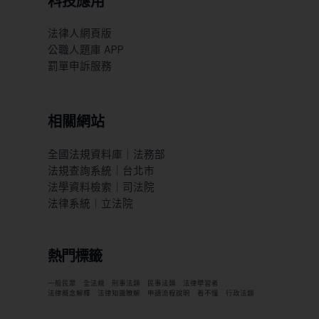
科技應用
法律人網頁版
公職人題庫 APP
罰單申訴服務
相關網站
全國法規資料庫｜法務部
法規查詢系統｜台北市
法學資料檢索｜司法院
法律系統｜立法院
熱門標籤
一般民眾
全法規
刑事法類
民事法類
法律學習者
法律概念解釋
法律知識瞭解
申請流程說明
看不懂
行政法類