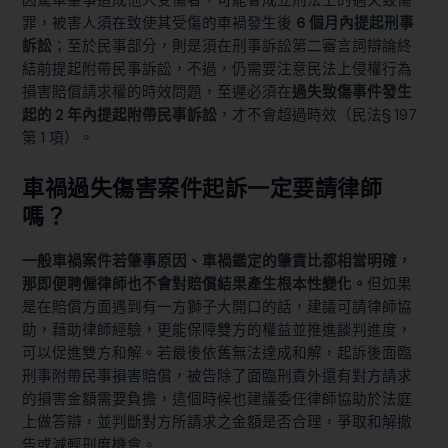
因駕車肇事造成他人受傷者，可能會成立刑法上的過失致傷
罪，被害人須在致使其受傷的車禍發生後
6 個月內提起刑事
訴訟
；至於民事部分，則是須在刑事訴訟第二審言詞辯論終
結前提起附帶民事訴訟，不過，仍需要注意民法上侵權行為
損害賠償請求權的時效問題，至遲必須在
過失致傷事件發生
起的 2 年內提起附帶民事訴訟
，才不會超過時效（
民法§ 197
第 1 項
）。
車禍過失傷害案件起訴一定要請律師
嗎？
一般車禍案件若肇事原因、車禍鑑定的肇責比都相當明確，
那即便聘僱律師也不會對賠償結果產生根本性變化。
但如果
是在賠償方面遇到有一方獅子大開口的話，建議可請律師協
助，藉助律師經驗，更能保障雙方的權益並推進談判進度，
可以促進雙方和解。若最後依舊無法達成和解，起訴後面臨
刑事附帶民事損害賠償，被告除了面臨刑責外還有對方請求
的損害金額需要負擔，這個時候也建議委任律師協助於法庭
上做答辯，並判斷對方所請求之金額是否合理，爭取和解撤
告或減輕刑度機會。