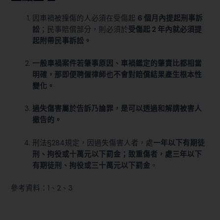
因車禍被撞傷的人必須在受傷起
6 個月內提起刑事訴
訟
；民事賠償部分，則必須於
受傷起 2 年內就必須提
起附帶民事訴訟。
一般車禍案件若肇事原因、車禍鑑定的肇責比都相當
明確，那即便聘僱律師也不會對賠償結果產生根本性
變化。
過失傷害屬於告訴乃論罪，是可以透過和解請被害人
撤告的。
刑法§284規定，因過失傷害人者，處
一年以下有期徒
刑、拘役或十萬元以下罰金；致重傷者，處三年以下
有期徒刑、拘役或三十萬元以下罰金
。
參考資料：
1
、
2
、
3