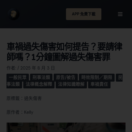
APP 免費下載
車禍過失傷害如何提告？要請律
師嗎？1分鐘圖解過失傷害罪
作者:
/
2025 年 8 月 3 日
一般民眾
刑事法類
原告/被告
時效限制／期限
民
事法類
法律概念解釋
法律知識瞭解
車禍責任
原標籤：過失傷害
原作者：Kelly