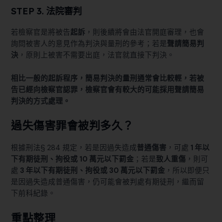
STEP 3. 法院審判
若檢察官是將被告
起訴
，則後續將會由法官開庭審理，也會
詢問被害人的意見作為判決與量刑的參考；若是
聲請簡易判
決
，原則上被害不需要出庭，法官就直接下判決。
相比一般的起訴程序，簡易判決的量刑通常會比較輕，若被
告已經向檢察官認罪，檢察官會有較大的可能採用聲請簡易
判決的方式處理。
過失傷害罪會被判多久？
根據
刑法§ 284
規定，若是因過失造成
普通傷害
，可處
1 年以
下有期徒刑、拘役或 10 萬元以下罰金
；若是
致人重傷
，則可
處
3 年以下有期徒刑、拘役或 30 萬元以下罰金
，所以即便只
是因過失造成普通傷害，仍可能會被判處有期徒刑，繼而留
下前科紀錄。
重點整理