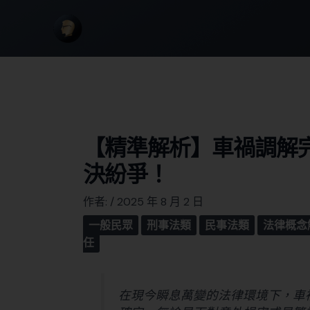
【精準解析】車禍調解
決紛爭！
作者:
/
2025 年 8 月 2 日
一般民眾
刑事法類
民事法類
法律概念
任
在現今瞬息萬變的法律環境下，車