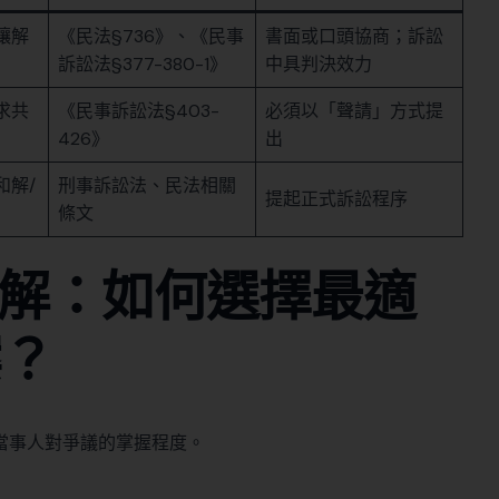
讓解
《民法§736》、《民事
書面或口頭協商；訴訟
訴訟法§377-380-1》
中具判決效力
求共
《民事訴訟法§403-
必須以「聲請」方式提
426》
出
和解/
刑事訴訟法、民法相關
提起正式訴訟程序
條文
 調解：如何選擇最適
案？
當事人對爭議的掌握程度。