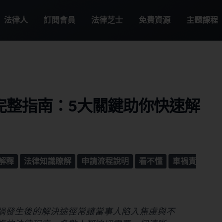
法律人
訂閱會員
法律芝士
免費資源
主題課程
完整指南：5大關鍵助你快速解
解釋
法律知識瞭解
申請流程說明
看不懂
車禍責
禍發生後的解決途徑常讓當事人陷入焦慮與不