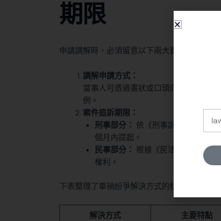
期限
申請調解時，必須留意以下兩大重點：
調解申請方式：
當事人可透過書狀或口頭向調解委員會
例。
案件追訴期限：
刑事部分：
依《刑事訴訟法§237
個月內提起。
民事部分：
根據《民法§197》，
權利。
Alter
下表整理了車禍紛爭解決方式的核心差異，幫
解決方式
主要特點