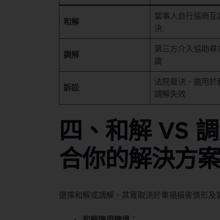
當事人自行協商互
和解
決
第三方介入協助尋
調解
識
法院裁決，適用於
訴訟
調解失效
四、和解 VS
合你的解決方
選擇和解或調解，其實取決於車禍損害情形及
和解適用情境：