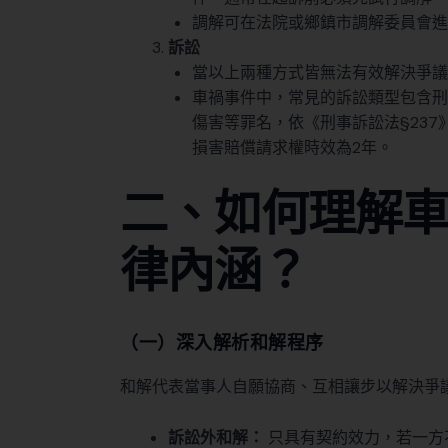
調解可在法院或鄉鎮市調解委員會進
訴訟
當以上兩種方式皆無法有效解決爭議
車禍事件中，常見的訴訟類型包含刑
傷害等罪名，依《刑事訴訟法§237
損害賠償請求權時效為2年。
二、如何理解
律內涵？
（一）深入解析和解程序
和解代表當事人自願協商、互相讓步以解決爭
訴訟外和解：
只具有契約效力，若一方