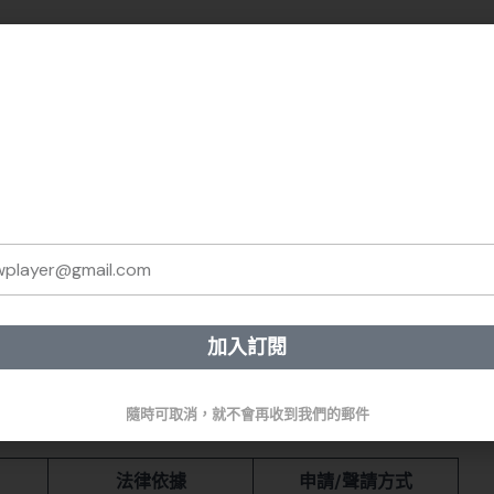
✨ 免費訂閱《法律人國考週報
每週一次，精選全網高品質考試資訊，
幫助你掌握法律學習的清晰路徑。
/法院提出調解「聲請」，並參考司法院官網提供的書狀範
》規定，針對過失傷害類告訴乃論案件，必須於知悉犯人後6
侵權行為的損害賠償請求權時效為2年，超過此期限將喪失訴訟
加入訂閱
native:
助讀者迅速掌握各管道的重點：
隨時可取消，就不會再收到我們的郵件
法律依據
申請/聲請方式