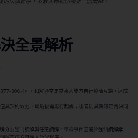
複的法律程序，多數人都迫切需要一個清晰、
解決全景解析
：
377-380-1》，和解通常是當事人雙方自行協商互讓，達成
僅具契約效力，違約後需再行起訴；後者則具與確定判決同
，調解分為強制調解與任意調解。車禍事件因屬於強制調解案
調解不成方可進入訴訟程序。