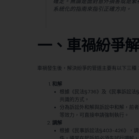
確定。無論是面對意外損害或是繁
系統化的指南來指引正確方向。
一、車禍紛爭
車禍發生後，解決紛爭的管道主要有以下三種
和解
根據《民法§736》及《民事訴訟法§
共識的方式。
分為訴訟外和解與訴訟中和解，前者
等效力，可直接申請強制執行。
調解
根據《民事訴訟法§403-426》
件，通常在起訴前必須先試行調解，