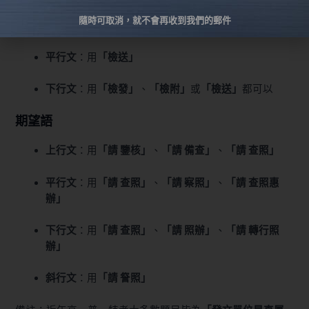
隨時可取消，就不會再收到我們的郵件
上行文
：用
「檢陳」
平行文
：用
「檢送」
下行文
：用
「檢發」
、
「檢附」
或
「檢送」
都可以
期望語
上行文
：用
「請 鑒核」
、
「請 備查」
、
「請 查照」
平行文
：用
「請 查照」
、
「請 察照」
、
「請 查照惠
辦」
下行文
：用
「請 查照」
、
「請 照辦」
、
「請 轉行照
辦」
斜行文
：用
「請 詧照」