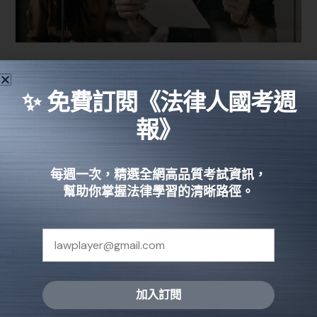
稱謂語
✨ 免費訂閱《法律人國考週
上行文
：用
「鈞」
，如：教育部對行政院稱「鈞院」
報》
平行文
：用
「貴」
，如：教育部對臺北市政府稱「貴
府」
每週一次，精選全網高品質考試資訊，
下行文
：也用
「貴」
，如：教育部對高教司稱「貴
幫助你掌握法律學習的清晰路徑。
司」
斜行文
：用
「大」
，如：教育部對立法院稱「大院」
民眾、部屬
：用
「臺端」
，如：教育部對民眾稱「臺
端」
加入訂閱
起手語
Alternative: