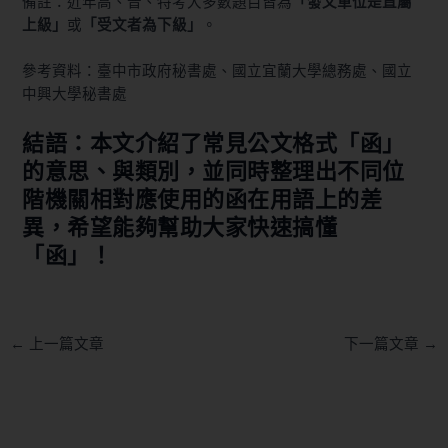
備註：近年高、普、特考大多數題目皆為
「發文單位是直屬
上級」
或
「受文者為下級」
。
參考資料：
臺中市政府秘書處
、
國立宜蘭大學總務處
、
國立
中興大學秘書處
結語：本文介紹了常見公文格式「函」
的意思、與類別，並同時整理出不同位
階機關相對應使用的函在用語上的差
異，希望能夠幫助大家快速搞懂
「函」！
←
上一篇文章
下一篇文章
→