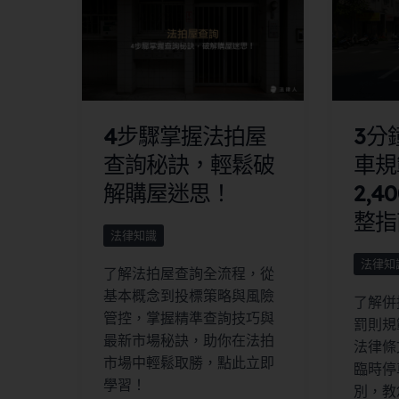
4步驟掌握法拍屋
3分
查詢秘訣，輕鬆破
車規
解購屋迷思！
2,
整指
法律知識
法律知
了解法拍屋查詢全流程，從
基本概念到投標策略與風險
了解併
管控，掌握精準查詢技巧與
罰則規
最新市場秘訣，助你在法拍
法律條
市場中輕鬆取勝，點此立即
臨時停
學習！
別，教