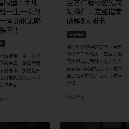
鐘搞懂，土地
全方位解析罷免成
稅一生一次與
功條件：完整指南
一屋節稅策略
破解3大關卡
指南！
法律知識
識
深入解析罷免的提議、連署
與投票三大階段，掌握法規
地增值稅一生一次與
門檻與成功關鍵。本文結合
屋的差異，掌握節稅
實戰案例與數據說明，助你
法規要求，迅速提升
全面理解罷免流程及其法律
宅用地規劃能力，打
影響！
法律新局！
閱讀全文 »
 »