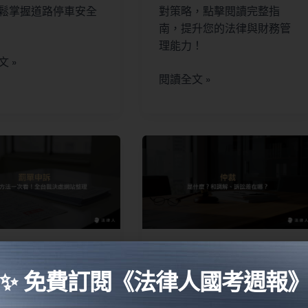
鬆掌握道路停車安全
對策略，點擊閱讀完整指
南，提升您的法律與財務管
理能力！
 »
閱讀全文 »
解】罰單申訴
仲裁是什麼？仲
、方法！全台
裁、調解、訴訟程
✨ 免費訂閱《法律人國考週報
事件裁決處網
序差在哪？1分鐘