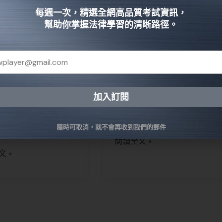
整
搞懂仲裁法
每週一次，精選全網高品質考試資訊，
幫助你掌握法律學習的清晰路徑。
決
法律知識
訴分「線上申訴」與
仲裁是一種訴訟外的紛爭解
案處所申訴」兩種，
決制度，透過具備專業領域
律人幫大家整理全台
知識的仲裁人來協調兩造之
交通事件裁決處線上
間的紛爭，最後的仲裁結果
加入訂閱
申訴結果查詢的網
和法院的判決具有同樣的執
native:
你能一鍵快速完成申
行力。
隨時可取消，就不會再收到我們的郵件
閱讀全文 »
 »