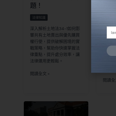
題！
站統
法律知識
問題解
深入解析土地法34-1如何影
罰單申
響共有土地賣出與優先購買
「應到
權行使，提供破解困境的實
本文法
戰策略，幫助你快速掌握法
各縣市
律重點，提升處分效率，讓
申訴及
Alter
法律運用更輕鬆。
站，讓
請！
閱讀全文 »
閱讀全文