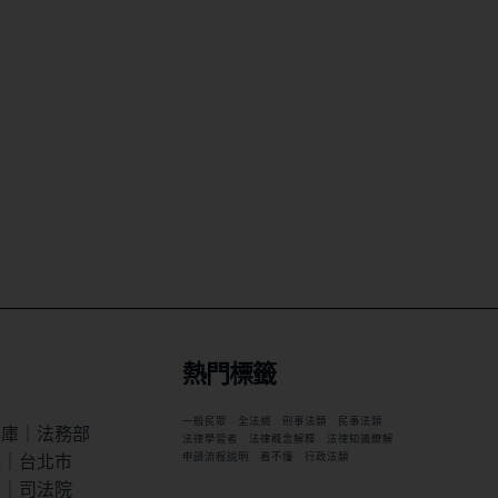
熱門標籤
一般民眾
全法規
刑事法類
民事法類
料庫｜法務部
法律學習者
法律概念解釋
法律知識瞭解
統｜台北市
申請流程說明
看不懂
行政法類
索｜司法院