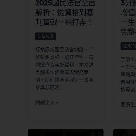
2025國民法官全面
3分
解析：從資格到審
增值
判實戰一網打盡！
一生
完整
法律知識
法律知
探索最新國民法官制度，了
解報名資格、選任流程、審
了解土
判運作及薪酬福利。本文詳
一生一
盡解析法條變革與實務案
策略與
例，助你快速掌握這一法律
自用住
參與新風潮！
造專業
閱讀全文 »
閱讀全文