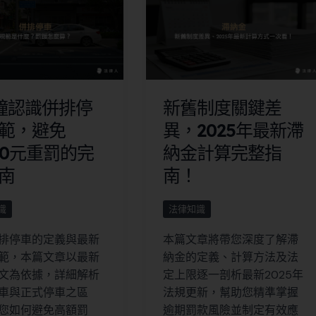
鐘認識併排停
新舊制度關鍵差
範，避免
異，2025年最新滯
400元重罰的完
納金計算完整指
南
南！
識
法律知識
排停車的定義與最新
本篇文章將帶您深度了解滯
範，本篇文章以最新
納金的定義、計算方法及法
文為依據，詳細解析
定上限逐一剖析最新2025年
車與正式停車之區
法規更新，幫助您精準掌握
您如何避免高額罰
逾期罰款風險並制定有效應