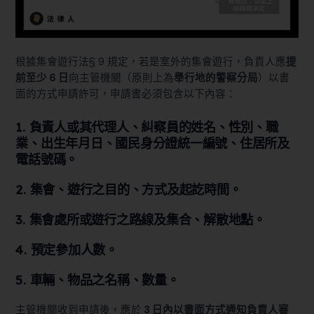
根據
集會遊行法§ 9
規定，若是室外的集會遊行，負責人應
提
前至少 6 日
向主管機關（原則上為
舉行地的警察分局
）以書
面的方式申請許可，申請書必須包含以下內容：
1. 負責人或其代理人、糾察員的姓名、性別、職
業、出生年月日、國民身分證統一編號、住居所及
電話號碼。
2. 集會、遊行之目的、方式及起訖時間。
3. 集會處所或遊行之路線及集合、解散地點。
4. 預定參加人數。
5. 車輛、物品之名稱、數量。
主管機關收到申請後，應於
3 日內以書面方式通知負責人審