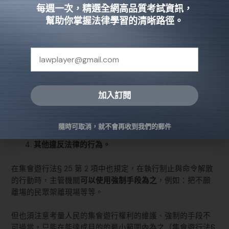
舉牌警告」）、制止或命令解散的方式終止集會遊行：
每週一次，精選全網高品質考試資訊，
幫助你掌握法律學習的清晰路徑。
應經許可的集會、遊行未經許可而舉行，或是許可經
撤銷、廢止仍擅自舉行者。
經許可之集會、遊行中，發生違反許可事項、許可
限制事項者。
加入訂閱
依法規命令舉行的集會與遊行，或學術、藝文、旅
遊、體育活動，或宗教、民俗、婚喪喜慶活動中，有
Alternative:
違反法令之行為者。
隨時可取消，就不會再收到我們的郵件
其他違反法律的行為。
在集會遊行法§ 25 第 2 項中也規定，在執行制止與命令解散
的行動時，主管機關
可以使用強制手段為之
，例如：把不願
離場的民眾架離現場等等。
但也須注意考量人民的集會遊行權利的維護、強制的手段不
可過當，只能在能達成目的的最小範圍內為之（
集會遊行法§