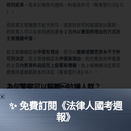
核的結果
，若未於期限內通知，則視為許可（
集會遊行法§ 12
）。
而如果主管機關不給予許可、或是對許可的範圍加以限制，
則負責人可以在收到通知書後
2 日內以書面附理由的方式向
主管機關申復
。
若主管機關認為
申復有理由
，就可以
撤銷或變更原本不予許
可的決定
；若主管機關認為
申復無理由
，則也應收到申復書
的
2 日內將資料函送至上級警察機關
，由上級機關決定是否
要維持或撤銷原本的決定（
集會遊行法§ 16
）。
為何警察可以驅離抗議人群？
在新聞報導中，時常可以看到有民眾聚集在政府機關外抗
✨ 免費訂閱《法律人國考週
議，遭到警方舉牌警告並強制驅離的畫面。
報》
根據
集會遊行法§ 25
，當集會遊行發生以下情形時，主管的
警察機關可以採取警告（也就是新聞報導中常看到的「三次