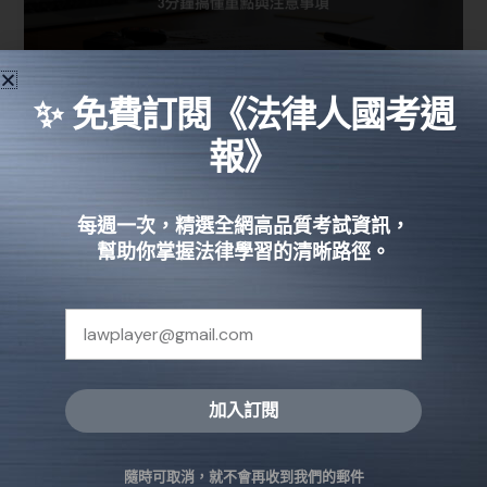
✨ 免費訂閱《法律人國考週
報》
【車禍和解書範本】3分鐘搞定車禍
和解書重點、注意事項
每週一次，精選全網高品質考試資訊，
法律知識
幫助你掌握法律學習的清晰路徑。
法律上車禍和解書雖沒有講究一定形式，但「和解書
標題字樣」、「雙方基本資料」、「事故發生過
程」、「和解條件」與「車禍撤告、不告條款」這五
個重點千萬不能遺漏，除此之外，你還必須了解「車
禍和解書的法律效力」，現在就讓法律人帶你一探車
禍和解的那些事…
加入訂閱
閱讀全文 »
Alternative:
隨時可取消，就不會再收到我們的郵件