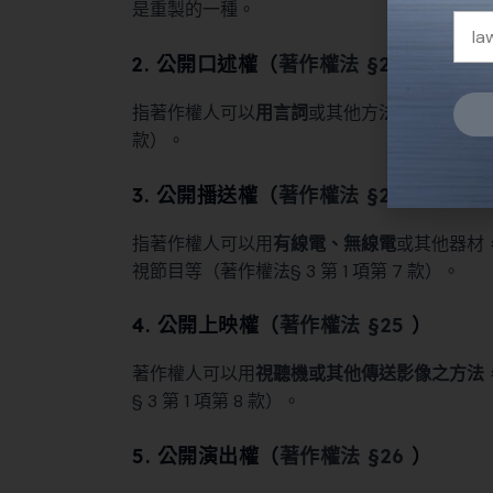
是重製的一種。
2. 公開口述權（
著作權法 §23
）
指著作權人可以
用言詞
或其他方法向公眾傳達
款）。
Alter
3. 公開播送權（
著作權法 §24
）
指著作權人可以用
有線電、無線電
或其他器材
視節目等（著作權法§ 3 第 1 項第 7 款）。
4. 公開上映權（
著作權法 §25
）
著作權人可以用
視聽機或其他傳送影像之方法
§ 3 第 1 項第 8 款）。
5. 公開演出權（
著作權法 §26
）