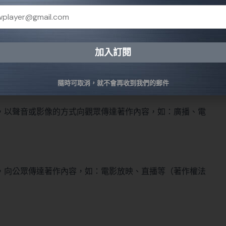
著作內容，如：
演講、朗誦
等（著作權法§ 3 第 1 項第 6
加入訂閱
native:
隨時可取消，就不會再收到我們的郵件
，以聲音或影像的方式向觀眾傳達著作內容，如：廣播、電
，向公眾傳達著作內容，如：電影放映、直播等（著作權法