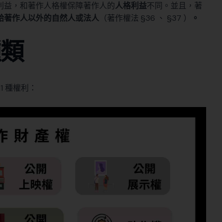
利益，和
著作人格權
保障著作人的
人格利益
不同。並且，著
給著作人以外的自然人或法人
（
著作權法 §36
、 §
37
）
。
種類
1 種權利：