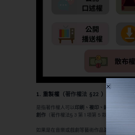
1. 重製權（
著作權法 §22
）
是指著作權人可以
印刷、複印、錄音、錄影、
創作
（
著作權法§ 3 第 1 項第 5 款
）。
如果是在音樂或戲劇等藝術作品
演出時錄音、