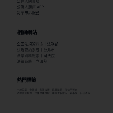
法律人網頁版
公職人題庫 APP
罰單申訴服務
相關網站
全國法規資料庫｜法務部
法規查詢系統｜台北市
法學資料檢索｜司法院
法律系統｜立法院
熱門標籤
一般民眾
全法規
刑事法類
民事法類
法律學習者
法律概念解釋
法律知識瞭解
申請流程說明
看不懂
行政法類