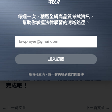
報》
公司要如何完成申報？手機也能完成？
公司法 §22-1 第 1 項已規定公司應採「電子方式」進行申報，
每週一次，精選全網高品質考試資訊，
以建立電子化資料庫，因此目前各公司僅限透過網路進行申
幫助你掌握法律學習的清晰路徑。
報作業，須申報之公司可選擇利用電腦進入「
公司負責人及
主要股東資訊申報平臺
」申報資料，也能使用手機行動裝置
點選即可進入網頁，十分便民。
參考資料：
1
結語：本文介紹了哪些公司需進行資料
加入訂閱
申報以及年度申報的時程、內容，也在
Alternative:
文中附上「公司負責人及主要股東資訊
隨時可取消，就不會再收到我們的郵件
申報平臺」的網站，現在就用手機快速
完成吧！
←
上一篇文章
下一篇文章
→