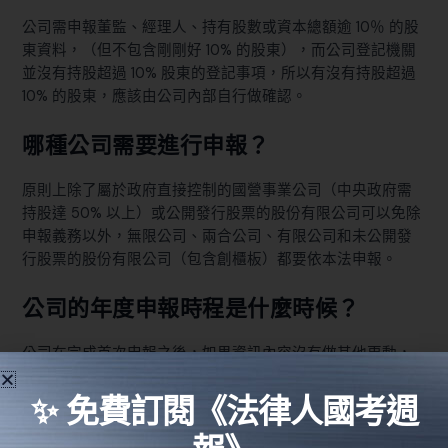
公司需申報董監、經理人、持有股數或資本總額逾 10％ 的股
東資料，（但不包含剛剛好 10% 的股東），而公司登記機關
並沒有持股超過 10% 股東的登記事項，所以有沒有持股超過
10% 的股東，應該由公司內部自行做確認。
哪種公司需要進行申報？
原則上除了屬於政府直接控制的國營事業公司（中央政府需
持股達 50% 以上）或公開發行股票的股份有限公司可以免除
申報義務以外，無限公司、兩合公司、有限公司和未公開發
行股票的股份有限公司（包含創櫃板）都要依本法申報。
公司的年度申報時程是什麼時候？
公司在完成首次申報之後，如果資訊內容沒有做其他更動，
只需要在每年 3 月1 日至 3 月 31 日之間，透過網路進行申報
即可。
✨ 免費訂閱《法律人國考週