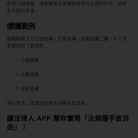
使用公證遺囑、或是書寫完遺囑後再交付公證的方式，來避
免可能的爭議。
遺囑範例
遺囑範例又分公證遺囑、代筆遺囑、自書遺囑三種，以下分
享連結供下載使用：
公證遺囑
代筆遺囑
自書遺囑
資料來源：
國軍退除役官兵輔導委員會
讓法律人 APP 幫你實現「法規隨手查自
由」！