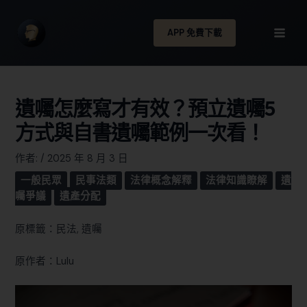
APP 免費下載
遺囑怎麼寫才有效？預立遺囑5
方式與自書遺囑範例一次看！
作者:
/
2025 年 8 月 3 日
一般民眾
民事法類
法律概念解釋
法律知識瞭解
遺
囑爭議
遺產分配
原標籤：民法, 遺囑
原作者：Lulu