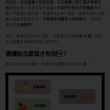
遺囑是一種
立遺囑人生前所為
、但
立遺囑人死亡後才會發生
效力
的行為，主要涉及立遺囑人要
如何分配自己的遺產
的問
題。不過要注意的是，根據
民法§ 1187
規定，遺囑中對於立遺
囑人財產分配的方式，
不得侵害到繼承人的
特留分
，否則該
部分就是
無效的
。
另外，根據
民法§ 1186
規定，立遺囑人必須
年滿 16 歲
，其所
立之遺囑才會是有法律上效力的。
遺囑該怎麼寫才有效？
依
民法§ 1189
的規定，有效的立遺囑方式共有 5 種：