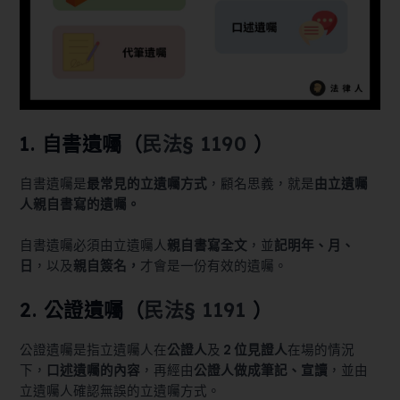
1. 自書遺囑（
民法§ 1190
）
自書遺囑是
最常見的立遺囑方式
，顧名思義，就是
由立遺囑
人親自書寫的遺囑。
自書遺囑必須由立遺囑人
親自書寫全文
，並
記明年、月、
日
，以及
親自簽名，
才會是一份有效的遺囑。
2. 公證遺囑（
民法§ 1191
）
公證遺囑是指立遺囑人在
公證人
及
2 位見證人
在場的情況
下，
口述遺囑的內容
，再經由
公證人做成筆記、宣讀
，並由
立遺囑人確認無誤的立遺囑方式。