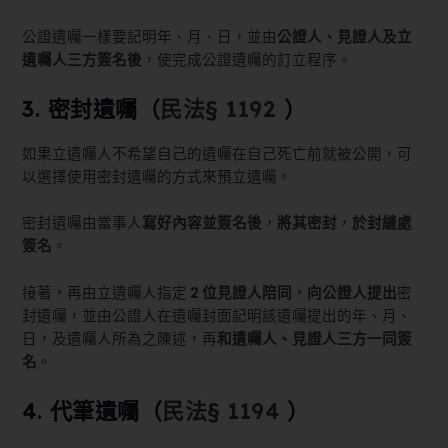
公證遺囑一樣要記明年、月、日，並由
公證人、見證人及立
遺囑人三方簽名後
，使完成公證遺囑的訂立程序。
3. 密封遺囑（
民法§ 1192
）
如果立遺囑人不希望自己的遺囑在自己死亡前就被公開，可
以選擇使用密封遺囑的方式來預立遺囑。
密封遺囑由當事人
寫好內容並簽名後
，
將其密封
，
於封縫處
簽名
。
接著，再由立遺囑人指定
2 位見證人陪同
，
向公證人提出
密
封遺囑，並由公證人在遺囑封面記明該遺囑提出的年、月、
日，及遺囑人所為之陳述，再
和遺囑人、見證人三方一同簽
名
。
4. 代筆遺囑（
民法§ 1194
）