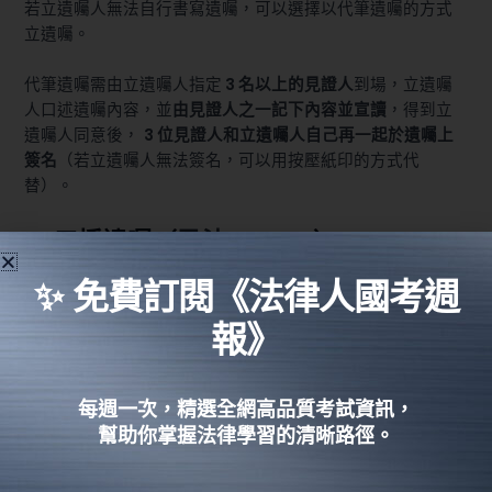
若立遺囑人無法自行書寫遺囑，可以選擇以代筆遺囑的方式
立遺囑。
代筆遺囑需由立遺囑人指定
3 名以上的見證人
到場，立遺囑
人口述遺囑內容，並
由見證人之一記下內容並宣讀
，得到立
遺囑人同意後，
3 位見證人和立遺囑人自己再一起於遺囑上
簽名
（若立遺囑人無法簽名，可以用按壓紙印的方式代
替）。
5. 口授遺囑（
民法§ 1195
）
✨ 免費訂閱《法律人國考週
當立遺囑人因生命危急或其他特殊情形，無法用上面 4 種方
式立遺囑時，可以口授的方式為之，共有 2 種形式：
報》
由立遺囑人指定
2 人以上見證人
，並口授遺囑，由
見
證人之一作成筆記
，並記明年、月、日，再
與其他見
每週一次，精選全網高品質考試資訊，
證人一同簽名
。
幫助你掌握法律學習的清晰路徑。
由立遺囑人
指定 2 人以上見證人
，並口述遺囑、立遺