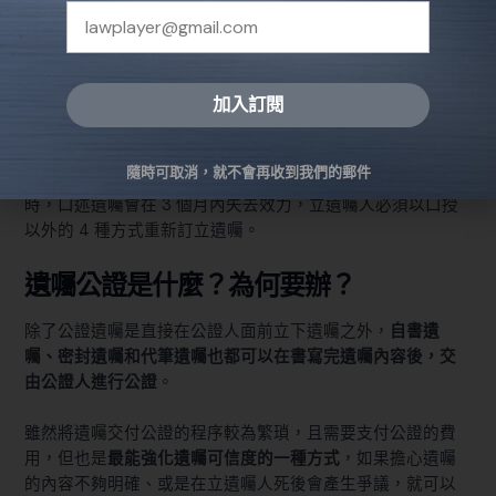
囑人姓名及年、月、日，由
見證人全體口述證明遺囑
的內容為為真
、以及見證人的姓名，並
全程錄音
，之
後
將錄音帶當場密封
，記明年、月、日，由見證人全
體在封縫處同行簽名。
加入訂閱
比起書面遺囑，口述遺囑的不確定性較高，是在立遺囑人生
Alternative:
命垂危或其他情形、無法以書面方式立遺囑的情況下採取的
隨時可取消，就不會再收到我們的郵件
例外手段，因此
民法§ 1196
也規定，當立遺囑人脫離危急狀況
時，口述遺囑會在 3 個月內失去效力，立遺囑人必須以口授
以外的 4 種方式重新訂立遺囑。
遺囑公證是什麼？為何要辦？
除了公證遺囑是直接在公證人面前立下遺囑之外，
自書遺
囑、密封遺囑和代筆遺囑也都可以在書寫完遺囑內容後，交
由公證人進行公證
。
雖然將遺囑交付公證的程序較為繁瑣，且需要支付公證的費
用，但也是
最能強化遺囑可信度的一種方式
，如果擔心遺囑
的內容不夠明確、或是在立遺囑人死後會產生爭議，就可以