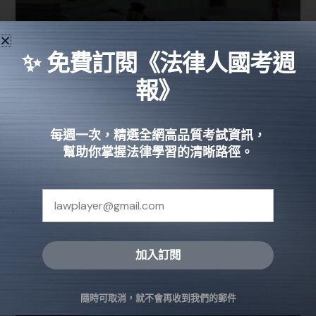
✨ 免費訂閱《法律人國考週
法律系出路｜法律系畢業的工作薪水
報》
有多少？
國家考試
每週一次，精選全網高品質考試資訊，
幫助你掌握法律學習的清晰路徑。
法律系畢業可以做什麼？工作薪水有多少？誰說法律
系一定要當律師？看過來看過來，法律人幫你整理了 4
大法律系畢業出路，讓你發揮所長，輕鬆規劃職涯、
畢業即就業！
閱讀全文 »
加入訂閱
Alternative:
隨時可取消，就不會再收到我們的郵件