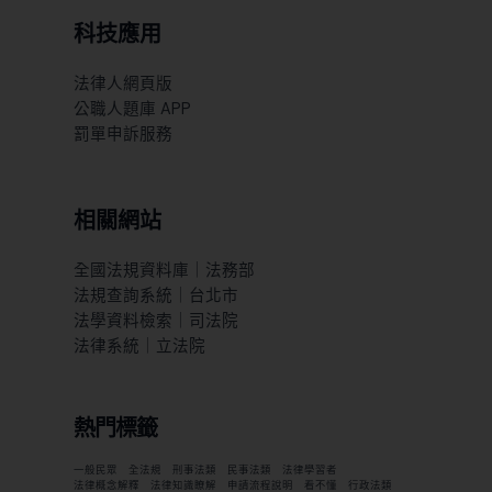
科技應用
法律人網頁版
公職人題庫 APP
罰單申訴服務
相關網站
全國法規資料庫｜法務部
法規查詢系統｜台北市
法學資料檢索｜司法院
法律系統｜立法院
熱門標籤
一般民眾
全法規
刑事法類
民事法類
法律學習者
法律概念解釋
法律知識瞭解
申請流程說明
看不懂
行政法類