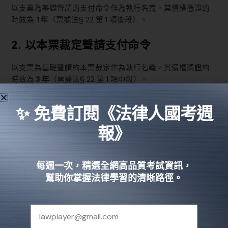
以支票為基礎聲請的支付命令作為執行名義，其債權憑證的
時效為
1 年
（
票據法§ 22 第 1 項後段
）。
2. 以本票裁定聲請支付命令
以支票為基礎聲請的本票裁定作為執行名義，其債權憑證的
時效為
3 年
（
票據法§ 22 第 1 項中段
）。
3. 其他執行名義（如：確定判決⋯⋯等
✨ 免費訂閱《法律人國考週
等）
報》
若是支票及本票以外的其他執行名義，債權憑證的時效為
5
年
（
民法§ 137 第 3 項
）。
每週一次，精選全網高品質考試資訊，
幫助你掌握法律學習的清晰路徑。
若是債權憑證的時效屆至，債務人還未還錢，就必須再
向原
本發給債權憑證的法院聲請換發新的債權憑證，才能確保債
權憑證的效力。
債權憑證怎麼聲請？