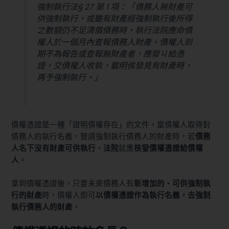
強制執行法§ 27 第 1 項：「債務人無財產可
供強制執行，或雖有財產經強制執行後所得
之數額仍不足清償債務時，執行法院應命債
權人於一個月內查報債務人財產。債權人到
期不為報告或查報無財產者，應發ㄐ給憑
證，交債權人收執，載明俟發見有財產時，
再予強制執行。」
債權憑證是一種「證明債權存在」的文件，當債權人取得對
債務人的
執行名義
，聲請強制執行債務人的財產時，若
債務
人名下沒有財產可供執行
，
法院
就應
核發債權憑證給債權
人
。
拿到債權憑證後，只要未來債務人有
新增加的、可供強制執
行的財產
時，債權人即可
以債權憑證作為執行名義，去強制
執行債務人的財產
。