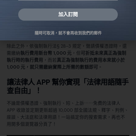
依強制執行法§ 27 第 1、2 項規定，若債務人沒有財產可供強
加入訂閱
制執行、或是財產的數額不足以清償完所有債務，則債權人
Alternative:
就可以
具狀向法院聲請核發債權憑證
，
民事聲請核發債權憑
證狀
的範本可至
司法院官網
下載。
隨時可取消，就不會再收到我們的郵件
除此之外，依
強制執行法§ 28-3
規定，聲請債權憑證時，還
需繳納
執行費用新台幣 1,000 元
，但
可折抵未來真正為強制
執行時的執行費用
，而若
真正為強制執行的費用本來就小於
1,000 元，就只需繳納實際上所需的數額即可
。
讓法律人 APP 幫你實現「法律用語隨手
查自由」！
不論是債權憑證、強制執行、矧、上訴⋯⋯免費的法律人
APP 收錄並定期更新超過 10,000 部全國法規、釋字、判例、
座談、大法庭和法律用語！一站搞定你的搜索需求，再也不
用開多個瀏覽器分頁了！