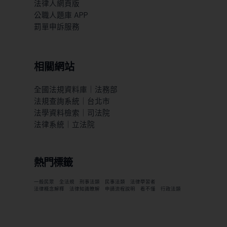
法律人網頁版
公職人題庫 APP
罰單申訴服務
相關網站
全國法規資料庫｜法務部
法規查詢系統｜台北市
法學資料檢索｜司法院
法律系統｜立法院
熱門標籤
一般民眾
全法規
刑事法類
民事法類
法律學習者
法律概念解釋
法律知識瞭解
申請流程說明
看不懂
行政法類