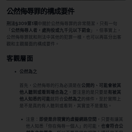
公然侮辱罪的構成要件
刑法§309第1項
中關於公然侮辱罪的非常簡潔，只有一句
「
公然侮辱人者，處拘役或九千元以下罰金
」，但事實上，
公然侮辱罪就和刑法中其他的犯罪一樣，也可以再區分出客
觀和主觀層面的構成要件。
客觀層面
公然為之
首先，公然侮辱的行為必須是在
公開的、可能會被其
他人聽到或看到場合為之
，要注意的是只要是
有被其
他人知悉的可能
就符合
公然為之
的條件，至於實際上
是不是真的有人聽到或看到，其實並不是重點。
注意：
即使是非現實的虛擬網路空間
，只要有讓其
他人知悉「你在侮辱一個人」的可能，
也會符合公