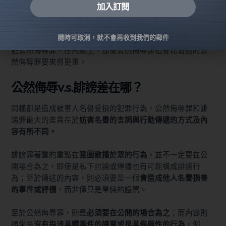
加入訂閱
加重公然侮辱規定在刑法§309第2項，指的是以強暴——也就
Alternative:
是
對於被害人的身體施展強制力
的方式做出公然侮辱行為，
隨時可取消，就不會再收到我們的郵件
如：
打巴掌、朝被害人身上丟雞蛋
等等，都算是以強暴行為
犯公然侮辱罪，在刑責上，加重公然侮辱罪也會比普通的公
然侮辱罪要來得更重。
公然侮辱v.s.誹謗差在哪？
同樣都是造成被害人名譽受損的犯罪行為，公然侮辱罪和誹
謗罪最大的差異在於
妨害名譽的言詞與行動傳遞的方式及內
容有所不同。
誹謗罪著重的重點在
意圖散播於眾的行為
，並不一定要在公
開場合為之，即使是私下討論或傳播也有可能構成誹謗行
為；至於傳述的內容，則必須要是一個
會造成他人名譽損害
的事件或評價
，而非僅只是單純的謾罵。
至於公然侮辱罪，則是
必須要在公開的場合為之
；而內容則
通常是
沒有指涉具體事件的謾罵或是具侮辱性的行為
，例