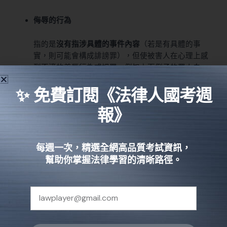
侮辱的行為
指的是
沒有指涉具體的事件內容
（若是有具體的事
實，則可能會構成
誹謗罪
），但使被害人在心理上感
到不適的羞辱行為或謾罵，例如上面例子的罵人白
痴、或是打人巴掌、吐口水等等⋯⋯都屬於侮辱行為
✨ 免費訂閱《法律人國考週
的範疇。
報》
主觀層面
公然侮辱的故意
每週一次，精選全網高品質考試資訊，
幫助你掌握法律學習的清晰路徑。
行為人
在主觀上必須認知到自己是有意做出公然侮辱
的行為
，知道自己的侮辱行言詞有可能造成被害人的
名譽受損或心理上的傷害，卻仍然選擇這樣做，才算
是具有公然侮辱的故意。
什麼是加重公然侮辱？