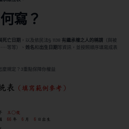
如何寫？
與死亡日期
，以及依
民法§ 1138
有繼承權之人的稱謂
（與被
⋯⋯等等）、
姓名
和
出生日期
等資訊，並按照順序填寫成表
怎麼規定？3重點保障你權益