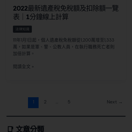
2022最新遺產稅免稅額及扣除額一覽
表｜1分鐘線上計算
法律知識
111年1月1日起，個人遺產稅免稅額從1,200萬增至1,333
萬，如果是軍、警、公教人員，在執行職務死亡者則
加倍計算。
閱讀全文 »
1
2
...
5
Next
→
📑 文章分類