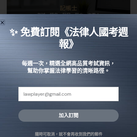
✨ 免費訂閱《法律人國考週
報》
記帳士考試、報名、科目、薪水總整
每週一次，精選全網高品質考試資訊，
理！【2022年最新】
幫助你掌握法律學習的清晰路徑。
國家考試
記帳士執照就是一張合法、專業可以幫人報稅及從事
會計工作的證明。從事記帳士工作，依法必須要有記
帳士的證照，如果無照執業，根據記帳士法§34規定，
最高會被判1年以下有期徒刑。
加入訂閱
閱讀全文 »
Alternative:
隨時可取消，就不會再收到我們的郵件