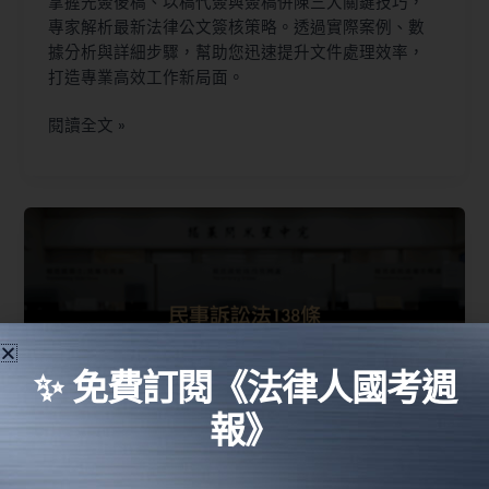
掌握先簽後稿、以稿代簽與簽稿併陳三大關鍵技巧，
專家解析最新法律公文簽核策略。透過實際案例、數
據分析與詳細步驟，幫助您迅速提升文件處理效率，
打造專業高效工作新局面。
閱讀全文 »
✨ 免費訂閱《法律人國考週
報》
民事訴訟法138條完整指南：5大關鍵