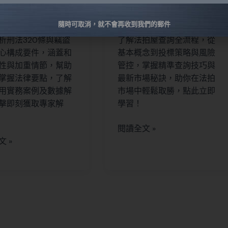
native:
識
法律知識
隨時可取消，就不會再收到我們的郵件
析刑法320條與竊盜
了解法拍屋查詢全流程，從
心構成要件，涵蓋和
基本概念到投標策略與風險
性與加重情節，幫助
管控，掌握精準查詢技巧與
掌握法律要點，了解
最新市場秘訣，助你在法拍
用實務案例及數據解
市場中輕鬆取勝，點此立即
擊即刻獲取專家解
學習！
閱讀全文 »
 »