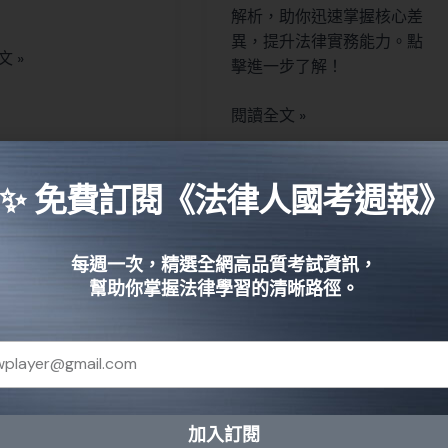
解析，助你迅速掌握核心差
異，提升法律實務能力。點
 »
擊進一步了解！
閱讀全文 »
✨ 免費訂閱《法律人國考週報
每週一次，精選全網高品質考試資訊，
幫助你掌握法律學習的清晰路徑。
320條全面解
4步驟掌握法拍屋
解決竊盜罪疑
查詢秘訣，輕鬆破
3大關鍵問題
解購屋迷思！
加入訂閱