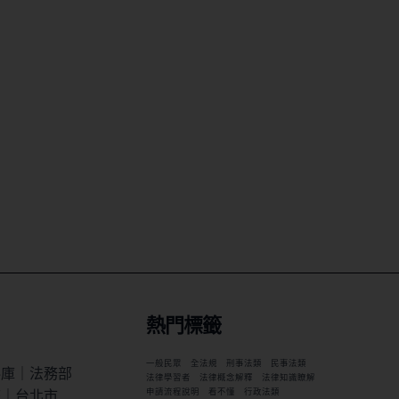
熱門標籤
一般民眾
全法規
刑事法類
民事法類
料庫｜法務部
法律學習者
法律概念解釋
法律知識瞭解
統｜台北市
申請流程說明
看不懂
行政法類