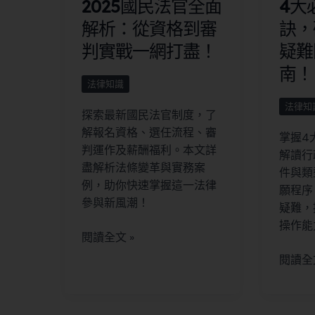
2025國民法官全面
4大
解析：從資格到審
訣，
判實戰一網打盡！
疑難
南！
法律知識
法律知
探索最新國民法官制度，了
解報名資格、選任流程、審
掌握4
判運作及薪酬福利。本文詳
解讀行
盡解析法條變革與實務案
件與類
例，助你快速掌握這一法律
願程序
參與新風潮！
疑難，
操作能
閱讀全文 »
閱讀全文