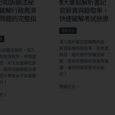
必知訴願法秘
5大重點解析書記
破解行政救濟
官薪資與錄取率，
問題的完整指
快速破解考試迷思
國家考試
識
深入剖析書記官職務內容、
薪資結構與錄取率，從考試
大訴願法秘訣，深入
科目、報考條件到職涯規
政救濟程序、申請要
劃，提供完整解析與實用建
型。本文全面解析訴
議，讓你快速掌握考試秘
，助您快速破解法律
訣！
提升專業水平與實務
力！
閱讀全文 »
 »