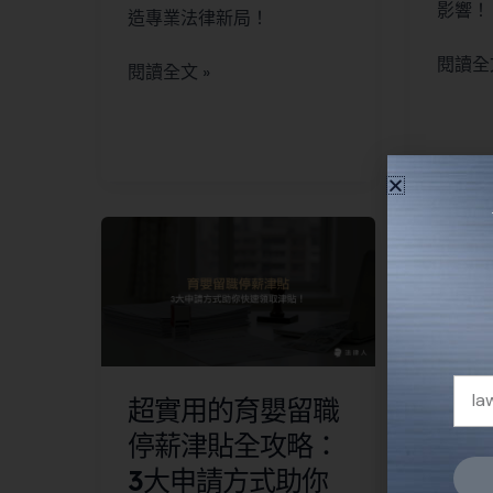
影響！
造專業法律新局！
閱讀全文
閱讀全文 »
超實用的育嬰留職
刑法
停薪津貼全攻略：
析－
3大申請方式助你
慮的