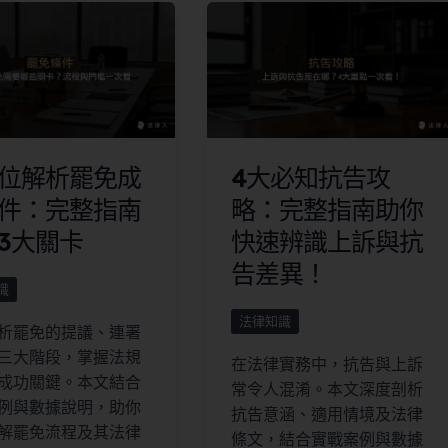
位解析罷免成
4大必知抗告攻
件：完整指南
略：完整指南助你
3大關卡
快速辨識上訴與抗
告差異！
識
法律知識
析罷免的提議、連署
三大階段，掌握法規
在法律實務中，抗告與上訴
成功關鍵。本文結合
常令人混淆。本文深度剖析
例與數據說明，助你
抗告意涵、適用情境及法律
解罷免流程及其法律
條文，結合實戰案例與數據