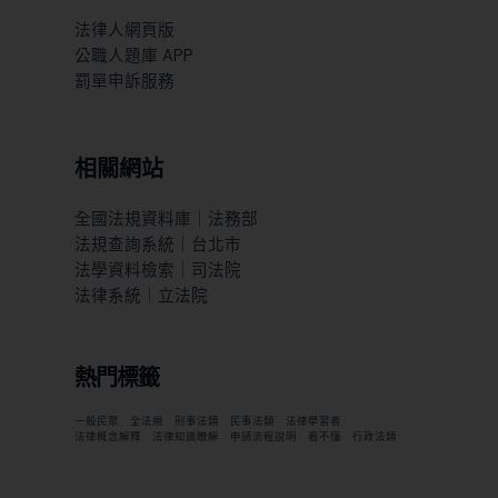
法律人網頁版
公職人題庫 APP
罰單申訴服務
相關網站
全國法規資料庫｜法務部
法規查詢系統｜台北市
法學資料檢索｜司法院
法律系統｜立法院
熱門標籤
一般民眾
全法規
刑事法類
民事法類
法律學習者
法律概念解釋
法律知識瞭解
申請流程說明
看不懂
行政法類