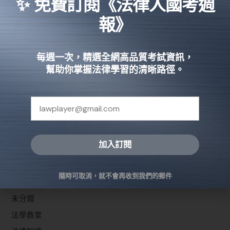
✨ 免費訂閱《法律人國考週
閱讀全文 »
報》
每週一次，精選全網高品質考試資訊，
幫助你掌握法律學習的清晰路徑。
←
Previous
1
2
📑 文章分類
加入訂閱
備考報你知
Alternative:
問題解決
隨時可取消，就不會再收到我們的郵件
國家考試
未分類
法學教室