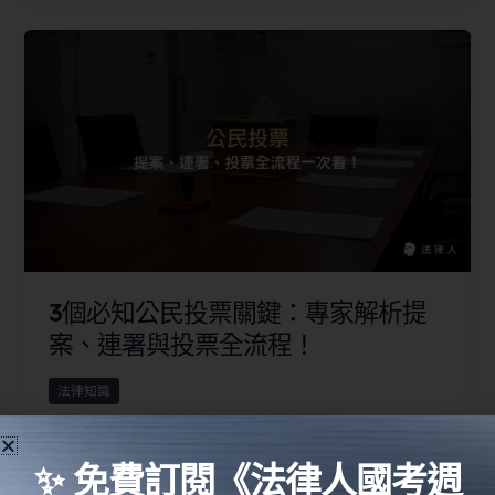
3個必知公民投票關鍵：專家解析提
案、連署與投票全流程！
法律知識
探索公民投票全流程的必知關鍵，從提案方式、連署
要求到投票門檻，全面掌握最新法規與實戰數據。本
✨ 免費訂閱《法律人國考週
文將幫助你輕鬆理解公民投票的各項條件與操作步