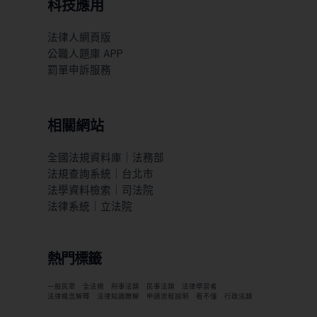
科技應用
法律人網頁版
公職人題庫 APP
罰單申訴服務
相關網站
全國法規資料庫｜法務部
法規查詢系統｜台北市
法學資料檢索｜司法院
法律系統｜立法院
熱門標籤
一般民眾
全法規
刑事法類
民事法類
法律學習者
法律概念解釋
法律知識瞭解
申請流程說明
看不懂
行政法類