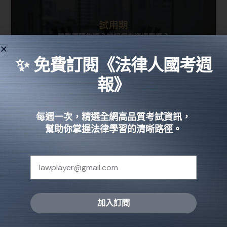
✨ 免費訂閱《法律人國考週
報》
試用期離職要預告嗎？被解僱有沒有
每週一次，精選全網高品質考試資訊，
資遣費？1分鐘了解試用期
幫助你掌握法律學習的清晰路徑。
法律知識
試用期指的是勞雇雙方用來決定是否要向彼此正式訂
定契約的評量期間。白話來說，表示勞雇雙方在這段
期間內都有「雙向選擇」的權利。
加入訂閱
閱讀全文 »
Alternative: