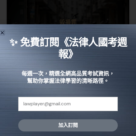
✨ 免費訂閱《法律人國考週
報》
毀損罪是什麼？是刑事還民事？和解
每週一次，精選全網高品質考試資訊，
金額、構成要件一次看
幫助你掌握法律學習的清晰路徑。
法律知識
毀損罪全稱「毀棄損害罪」，刑事案件的一種。指的
是使所毀損的物品，失去其全部或一部分的效用。比
如說：行為人拿鑰匙刮壞汽車的烤漆，已改變該烤漆
之外形，喪失美觀及防止車體鈑件生鏽的效用。
加入訂閱
Alternative: