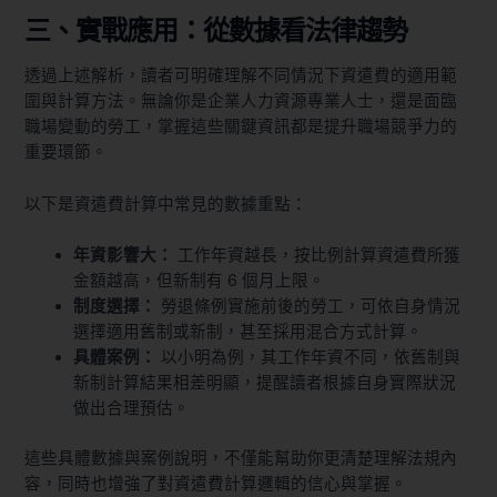
三、實戰應用：從數據看法律趨勢
透過上述解析，讀者可明確理解不同情況下資遣費的適用範
圍與計算方法。無論你是企業人力資源專業人士，還是面臨
職場變動的勞工，掌握這些關鍵資訊都是提升職場競爭力的
重要環節。
以下是資遣費計算中常見的數據重點：
年資影響大：
工作年資越長，按比例計算資遣費所獲
金額越高，但新制有 6 個月上限。
制度選擇：
勞退條例實施前後的勞工，可依自身情況
選擇適用舊制或新制，甚至採用混合方式計算。
具體案例：
以小明為例，其工作年資不同，依舊制與
新制計算結果相差明顯，提醒讀者根據自身實際狀況
做出合理預估。
這些具體數據與案例說明，不僅能幫助你更清楚理解法規內
容，同時也增強了對資遣費計算邏輯的信心與掌握。