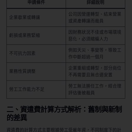
申請條件
詳細說明
公司因營運轉型、結束營業
企業歇業或轉讓
或資產轉讓而裁員
因財務狀況不佳或市場環境
虧損或業務緊縮
惡化，必須縮編人力
例如天災、事變等，導致工
不可抗力因素
作中斷超過一個月
企業重組或轉型，部分崗位
業務性質調整
不再需要且無合適安置
勞工無法勝任工作，經合理
勞工工作能力不足
評估後被裁員
二、資遣費計算方式解析：舊制與新制
的差異
資遣費的計算方式主要根據勞工受雇年資，不同制度下的計