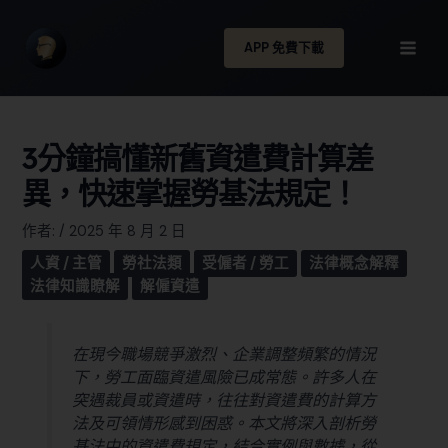
APP 免費下載
3分鐘搞懂新舊資遣費計算差
異，快速掌握勞基法規定！
作者:
/
2025 年 8 月 2 日
人資 / 主管
勞社法類
受僱者 / 勞工
法律概念解釋
法律知識瞭解
解僱資遣
在現今職場競爭激烈、企業調整頻繁的情況
下，勞工面臨資遣風險已成常態。許多人在
突遇裁員或資遣時，往往對資遣費的計算方
法及可領情形感到困惑。本文將深入剖析勞
基法中的資遣費規定，結合實例與數據，從