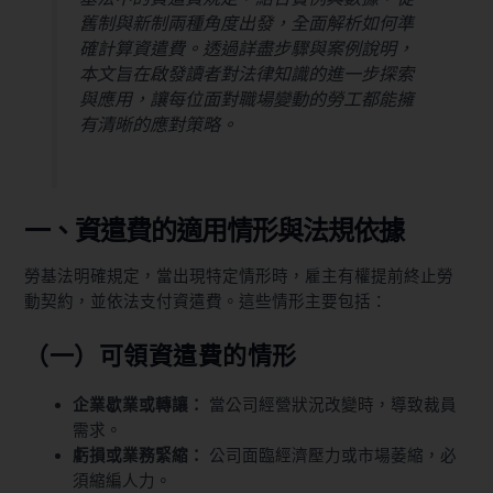
舊制與新制兩種角度出發，全面解析如何準
確計算資遣費。透過詳盡步驟與案例說明，
本文旨在啟發讀者對法律知識的進一步探索
與應用，讓每位面對職場變動的勞工都能擁
有清晰的應對策略。
一、資遣費的適用情形與法規依據
勞基法明確規定，當出現特定情形時，雇主有權提前終止勞
動契約，並依法支付資遣費。這些情形主要包括：
（一）可領資遣費的情形
企業歇業或轉讓：
當公司經營狀況改變時，導致裁員
需求。
虧損或業務緊縮：
公司面臨經濟壓力或市場萎縮，必
須縮編人力。