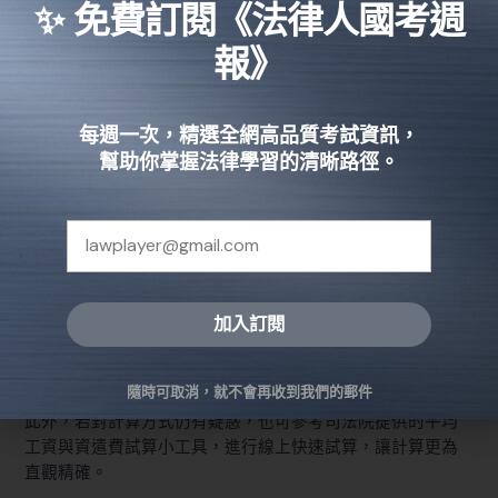
✨ 免費訂閱《法律人國考週
制度類型
計算公式
說明
例子
報》
每滿 1 年 = 1
5 年 5 個月
個月平均工
工作不足一
+ 10 天 ≒
每週一次，精選全網高品質考試資訊，
舊制
資；未滿年
月也視同 1
5.5 個月的平
幫助你掌握法律學習的清晰路徑。
按月比例計
個月計算
均工資
算
每滿 1 年 =
5.52 年 ≒
0.5 個月平
最高資遣費
2.76 個月的
均工資；未
新制
限於 6 個月
平均工資；
滿年按天比
加入訂閱
平均工資
長年資則上
例計算，上
限 6 個月
Alternative:
限 6 個月
隨時可取消，就不會再收到我們的郵件
此外，若對計算方式仍有疑惑，也可參考司法院提供的平均
工資與資遣費試算小工具，進行線上快速試算，讓計算更為
直觀精確。