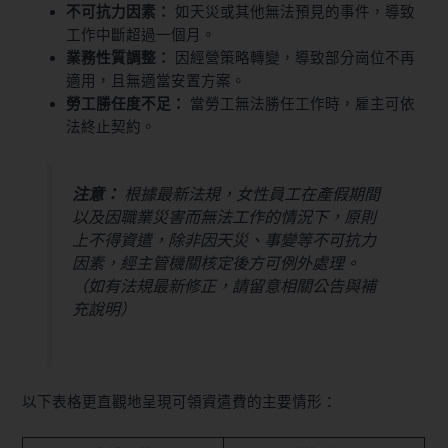
不可抗力因素：
如天災或其他無法預見的事件，導致
工作中斷超過一個月。
業務性質調整：
因經營策略轉變，導致部分崗位不再
適用，且無適當安置方案。
勞工勝任度不足：
當勞工無法勝任工作時，雇主可依
法終止契約。
注意：
根據最新法規，女性員工在產假期間
以及因職業災害而無法工作的情況下，原則
上不得資遣，除非因天災、事變等不可抗力
因素，經主管機關核定後方可例外處理。
（如有法規最新修正，請留意相關公告與補
充說明）
以下表格更直觀地呈現可領資遣費的主要情形：