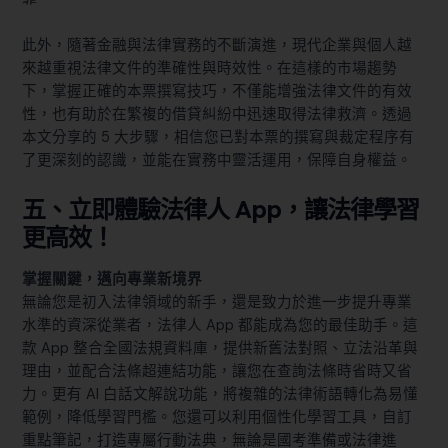
此外，隨著金融與法律實務的不斷演進，現代企業與個人越
來越重視法律文件的準確性與時效性。在這樣的市場趨勢
下，掌握正確的本票撰寫技巧，不僅能增強法律文件的有效
性，也有助於在繁複的借貸糾紛中迅速取得法律救濟。透過
本文分享的 5 大步驟，相信您已對本票的撰寫與裁定程序有
了更深刻的認識，並能在實務中靈活運用，保障自身權益。
五、立即體驗法律人 App，讓法律學習
更高效！
掌握關鍵，邁向專業新境界
無論您是初入法律領域的新手，還是致力於進一步提升專業
水準的資深從業者，法律人 App 都能成為您的最佳助手。這
款 App 整合全國法規資料庫，提供新舊法對照、立法沿革與
理由，並配合法條超連結功能，讓您在查詢法條時省時又省
力。更有 AI 白話文解說功能，將複雜的法律術語轉化為易懂
範例，降低學習門檻。您還可以利用個性化學習工具，自訂
重點筆記，打造專屬行動法典，無論是國考準備或法律進