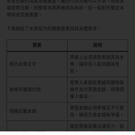
發票日期的填寫至關重要。雖然付款日期可以不填，但若未
填發票日期，則整張本票將被視為無效。這一點對於確定本
票時效至關重要。
下表總結了本票寫作的關鍵要素與其具體要求：
要素
說明
票據上必須清楚表達其為本
明示本票文字
票，讓所有人能辨識其性
質。
發票人承諾在票據到期時無
無條件擔當付款
條件支付票面金額，保障債
權人權益。
票面金額必須準確且不可更
明確記載金額
改，確保交易金額無爭議。
確認票據具備法律效力，如
發票人簽名或蓋章
未簽本名，需證明簽署人身