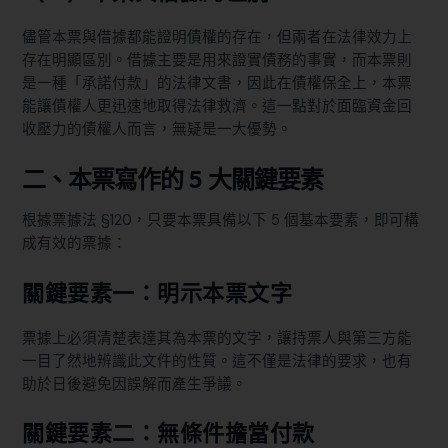
儘管本票與借據都能證明債權的存在，但兩者在法律效力上
存在明顯區別。借據主要是用來證實債務的事實，而本票則
是一種「承諾付款」的法律文書，因此在債權保全上，本票
能讓債權人更迅速地取得法律救濟。這一點對於面臨資金回
收壓力的債權人而言，無疑是一大優勢。
二、本票寫作的 5 大關鍵要素
根據票據法 §120，只要本票具備以下 5 個基本要素，即可構
成有效的票據：
關鍵要素一：明示本票文字
票據上必須清楚表達其為本票的文字，讓持票人與第三方能
一目了然地辨識此文件的性質。這不僅是法律的要求，也有
助於日後避免因誤解而產生爭議。
關鍵要素二：無條件擔當付款