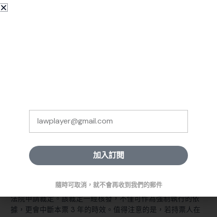
份。
✨ 免費訂閱《法律人國考週
發票日期是本票生效的關
正確填寫發票年月日
報》
鍵，未填將導致票據無效。
三、本票的時效規定與裁定程序
每週一次，精選全網高品質考試資訊，
幫助你掌握法律學習的清晰路徑。
（一）本票的行使時效
依據票據法 §22，本票的行使時效為 3 年。若本票上有明確
填寫到期日，則時效從到期日當日起計算；若未填寫到期
日，則從發票日開始計算。這一規定旨在確保債權人在合理
期限內主張權利，避免因時間過長而導致法律糾紛。
加入訂閱
（二）何謂本票裁定？
Alternative:
隨時可取消，就不會再收到我們的郵件
根據票據法 §123，當持票人向發票人行使票據權利時，可向
法院申請裁定。該裁定一經核發，不僅可作為強制執行的依
據，更會中斷本票 3 年的時效。值得注意的是，若持票人在