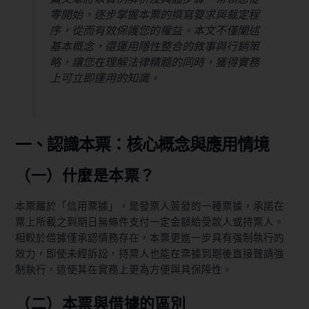
零開始，逐步掌握本票的撰寫要求與裁定程
序，從而有效保護您的權益。本文不僅闡述
基本概念，還運用隱性整合的敘事與行銷策
略，讓您在理解法律精髓的同時，獲得實務
上可立即運用的知識。
一、認識本票：核心概念與應用情境
（一）什麼是本票？
本票屬於「信用票據」，是發票人簽發的一種票據，承諾在
票上所載之到期日無條件支付一定金額給受款人或持票人。
相較於借據僅承認債務存在，本票更進一步具有強制執行的
效力，即使未經訴訟，持票人也能在票據到期後直接聲請強
制執行，這使其在實務上更為方便與具保障性。
（二）本票與借據的區別