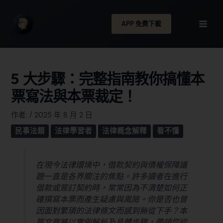
APP 免費下載
5 大步驟：完整指南教你搞懂本
票寫法與本票裁定！
作者:
/
2025 年 8 月 2 日
民事法類
法律學習者
法律概念解釋
看不懂
在現今法律環境中，借款契約與債權保障議
題一直是各界關注的焦點。許多讀者在進行
借款或簽訂契約時，常常因為不清楚如何正
確撰寫本票而產生疑慮與風險。你是否也曾
因面對繁瑣的法律條文而感到無從下手？本
篇文章將以實例解析及具體步驟，帶領您從