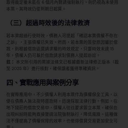
取得裁定後未能在 6 個月內聲請強制執行，則仍視為未使用
本票，其時效仍從到期日起算。
（三）超過時效後的法律救濟
若本票超過行使時效，債務人可提起「確認本票債權不存在
之訴」，主張債權已失效。然而，若本票的簽發原因屬於借
款，則根據借款返還請求權的時效規定，只要時效未達 15
年，債權人仍可基於借款請求對債務人提起訴訟。
註：
本文所引用的票據法條文已根據最新法律修正版本（截
至 2025 年）進行核對，確保讀者獲得準確資訊。
四、實戰應用與案例分享
在實際應用中，不少債權人利用本票作為債權保全工具，以
便在債務人無法按時還款時，迅速採取法律行動。例如，在
地下錢莊的借款交易中，債權人往往要求簽立本票，確保在
出現糾紛時能夠直接聲請法院強制執行，降低風險。這種做
法不僅提高了債權保障的效率，也使得借貸交易更加安全可
靠。