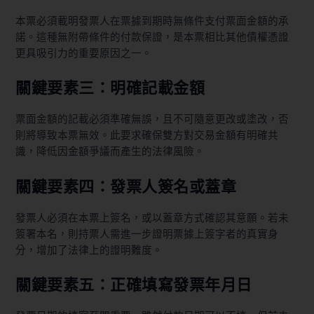
本票必須載明發票人在票據到期時無條件支付票面金額的承
諾。這種無附帶條件的付款保證，是本票相比其他債權憑證
更具吸引力的重要原因之一。
關鍵要素三：明確記載金額
票面金額的記載必須準確無誤，且不可隨意更改或塗改，否
則將導致本票無效。此要求確保雙方對交易金額有明確共
識，降低因金額爭議而產生的法律風險。
關鍵要素四：發票人簽名或蓋章
發票人必須在本票上簽名，或以蓋章方式確認其意願。若未
簽署本名，則持票人需進一步證明票據上簽字者的真實身
分，增加了法律上的證明難度。
關鍵要素五：正確填寫發票年月日