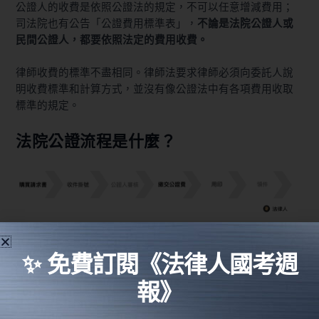
公證人的收費是依照公證法的規定，不可以任意增減費用；
司法院也有公告「公證費用標準表」，
不論是法院公證人或
民間公證人，都要依照法定的費用收費。
律師收費的標準不盡相同。律師法要求律師必須向委託人說
明收費標準和計算方式，並沒有像公證法中有各項費用收取
標準的規定。
法院公證流程是什麼？
延伸閱讀：
✨ 免費訂閱《法律人國考週
北地方法院－辦理公、認證流程圖
報》
台北地方法院－辦理公、認證事件基本注意事項