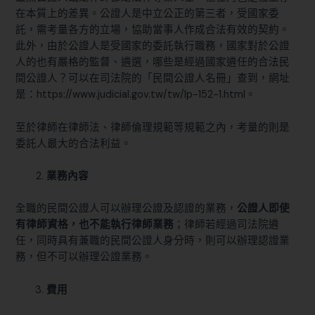
在本質上的差異。公證人是中立公正的第三者，受國家委
託，需考量各方的立場，協助當事人作成合法有效的契約。
此外，由於公證人是受國家的委託執行職務，國家對於公證
人的也有嚴格的監督、遴選，哪些是經過國家遴任的合法民
間公證人？可以在司法院的「民間公證人名冊」查到，網址
是：
https://www.judicial.gov.tw/tw/lp-152-1.html。
至於律師在律師法、律師倫理規範等規範之內，考量的則是
委託人最大的合法利益。
業務內容
全職的民間公證人可以辦理公證及認證的業務，
公證人即使
有律師資格，也不能執行律師業務
；律師若經過司法院遴
任，同時具有兼職的民間公證人身分時，則可以辦理認證業
務，但不可以辦理公證業務。
費用