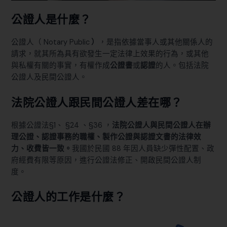
公證人是什麼？
公證人（ Notary Public
）
，是指依據當事人或其他關係人的
請求，就其所為具有欲發生一定法律上效果的行為，或其他
與私權有關的事實，有權作成
公證書
或
認證
的人。包括法院
公證人及民間公證人。
法院公證人跟民間公證人差在哪？
根據
公證法§1
、
§24
、
§36
，
法院公證人與民間公證人在辦
理公證、認證事務的職權、製作公證與認證文書的法律效
力、收費皆一致。
我國於民國 88 年因人員缺少彈性配置、政
府經費有限等原因，進行公證法修正、開啟民間公證人制
度。
公證人的工作是什麼？