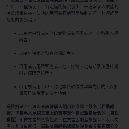
一般而言，若
在公證書載明違約「應逕受強制執行」等語，
在以下四種情況中，特定違約情況發生，一方當事人就能夠
持公證書直接向法院的民事執行處聲請強制執行，無須經歷
繁複的訴訟程序：
以給付金錢或其他代替物或有價證券之一定數量為標
的者。
以給付特定之動產為標的者。
租用或借用建築物或其他工作物，定有期限並應於期
限屆滿時交還者。
租用或借用土地，約定非供耕作或建築為目的，而於
期限屆滿時應交還土地者。
認證
則是由公證人查證
當事人親自在文書上簽名（目擊認
證）
與
當事人承認文書上的簽字是他自己親自簽名的（自認
認證）
兩種文書的真實性後，在文書上加蓋認證章，表示文
書並非偽造所得。而
私文書經過認證以後也會具有視同公文