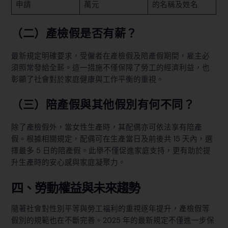
申請
萬元
的名稱及姓名
（二）產檢假是否有薪？
最新規定明確要求，受僱者在產檢假及陪產假期間，雇主必
須照常發給全薪。這一措施不僅保障了勞工的經濟利益，也
彰顯了社會對於家庭健康與工作平衡的重視。
（三）陪產假與其他假別有何不同？
除了產檢假外，當女性生產時，其配偶亦可依法享有陪產
假。根據相關規定，配偶可在生產當日及前後共 15 天內，選
擇最多 5 日的陪產假。此舉不僅促進家庭支持，更有助於提
升生產時的安心感與家庭凝聚力。
四、勞動權益與未來趨勢
隨著社會對性別平等與勞工福利的重視逐年提升，產檢假等
假別的規範也在不斷完善。2025 年的最新規定不僅進一步保