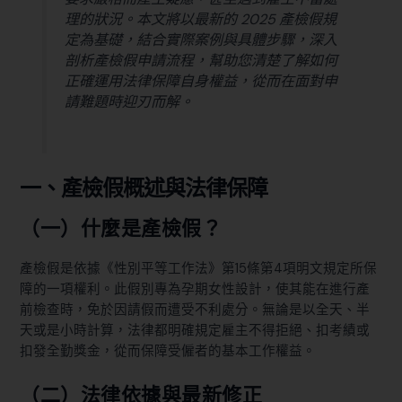
理的狀況。本文將以最新的 2025 產檢假規
定為基礎，結合實際案例與具體步驟，深入
剖析產檢假申請流程，幫助您清楚了解如何
正確運用法律保障自身權益，從而在面對申
請難題時迎刃而解。
一、產檢假概述與法律保障
（一）什麼是產檢假？
產檢假是依據《性別平等工作法》第15條第4項明文規定所保
障的一項權利。此假別專為孕期女性設計，使其能在進行產
前檢查時，免於因請假而遭受不利處分。無論是以全天、半
天或是小時計算，法律都明確規定雇主不得拒絕、扣考績或
扣發全勤獎金，從而保障受僱者的基本工作權益。
（二）法律依據與最新修正