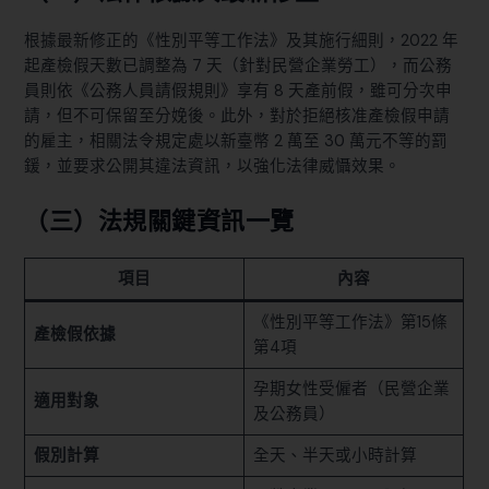
根據最新修正的《性別平等工作法》及其施行細則，2022 年
起產檢假天數已調整為 7 天（針對民營企業勞工），而公務
員則依《公務人員請假規則》享有 8 天產前假，雖可分次申
請，但不可保留至分娩後。此外，對於拒絕核准產檢假申請
的雇主，相關法令規定處以新臺幣 2 萬至 30 萬元不等的罰
鍰，並要求公開其違法資訊，以強化法律威懾效果。
（三）法規關鍵資訊一覽
項目
內容
《性別平等工作法》第15條
產檢假依據
第4項
孕期女性受僱者（民營企業
適用對象
及公務員）
假別計算
全天、半天或小時計算