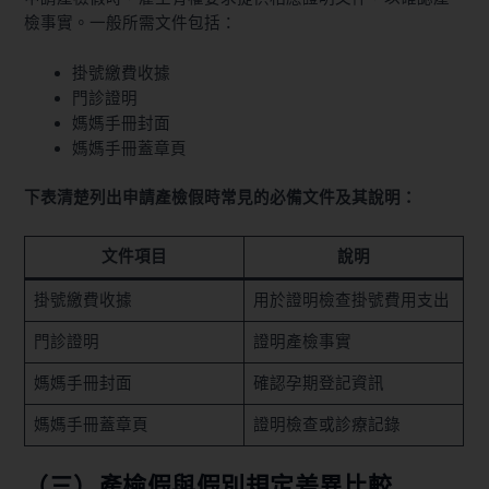
檢事實。一般所需文件包括：
掛號繳費收據
門診證明
媽媽手冊封面
媽媽手冊蓋章頁
下表清楚列出申請產檢假時常見的必備文件及其說明：
文件項目
說明
掛號繳費收據
用於證明檢查掛號費用支出
門診證明
證明產檢事實
媽媽手冊封面
確認孕期登記資訊
媽媽手冊蓋章頁
證明檢查或診療記錄
（三）產檢假與假別規定差異比較