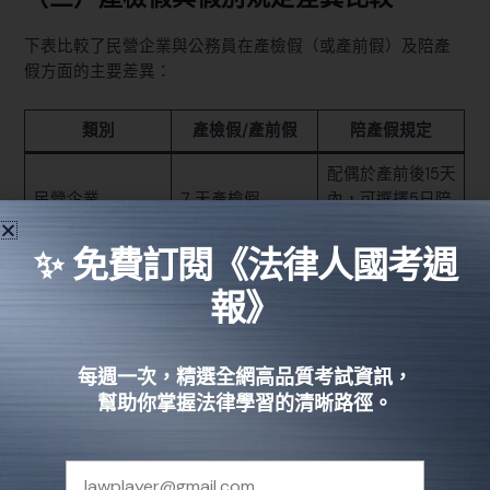
下表比較了民營企業與公務員在產檢假（或產前假）及陪產
假方面的主要差異：
類別
產檢假/產前假
陪產假規定
配偶於產前後15天
民營企業
7 天產檢假
內，可選擇5日陪
產假
✨ 免費訂閱《法律人國考週
無陪產假相關規
公務員
8 天產前假
定
報》
（四）案例分享：成功申請產檢假的實
每週一次，精選全網高品質考試資訊，
戰經驗
幫助你掌握法律學習的清晰路徑。
小芳是一位在某知名企業工作的準媽媽。在孕期首次產檢
時，她按照公司規定準備了掛號收據與門診證明等文件，並
以書面申請方式向上級報備。公司依照最新法規，即時批准