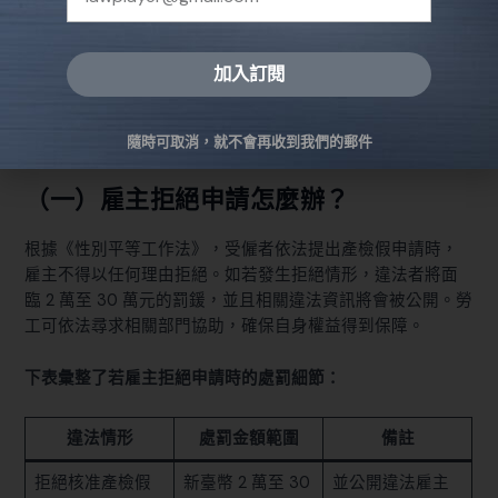
了她的產檢假申請，小芳得以全薪享有 7 天假期，順利完成
產檢。這個案例不僅彰顯了法規的實際效力，也提醒所有勞
工在準備申請時，務必妥善保留各項證明文件，以確保權益
加入訂閱
無虞。
Alternative:
隨時可取消，就不會再收到我們的郵件
三、常見疑問與解答
（一）雇主拒絕申請怎麼辦？
根據《性別平等工作法》，受僱者依法提出產檢假申請時，
雇主不得以任何理由拒絕。如若發生拒絕情形，違法者將面
臨 2 萬至 30 萬元的罰鍰，並且相關違法資訊將會被公開。勞
工可依法尋求相關部門協助，確保自身權益得到保障。
下表彙整了若雇主拒絕申請時的處罰細節：
違法情形
處罰金額範圍
備註
拒絕核准產檢假
新臺幣 2 萬至 30
並公開違法雇主