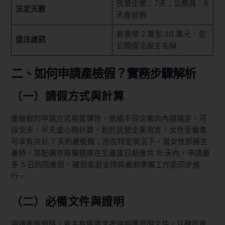
民營企業：7天；公務員：8
法定天數
天產前假
新臺幣 2 萬至 30 萬元，並
違法處罰
公開違法雇主名稱
二、如何申請產檢假？實務步驟解析
（一）請假方式與計算
產檢假的申請方式相當彈性，依據不同企業的內部規定，可
採全天、半天或小時計算。對於民營企業而言，女性受僱者
可享有共計 7 天的產檢假；而在特定情況下，當女性即將生
產時，其配偶亦有權選擇在生產當日前後共 15 天內，申請最
多 5 日的陪產假，確保家庭支持與產前準備工作能同步進
行。
（二）必備文件與證明
申請產檢假時，雇主有權要求提供相應證明文件，以確認產