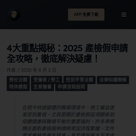
APP 免費下載
4大重點揭秘：2025 產檢假申請
全攻略，徹底解決疑慮！
作者:
/
2025 年 8 月 2 日
勞社法類
受僱者 / 勞工
性別平等法類
法律知識瞭解
特休請假
生育撫養
申請流程說明
在現今快速變遷的職場環境中，勞工權益逐
漸受到重視，尤其是關於產檢假這項關係到
母體健康與職場平衡的重要福利。許多準媽
媽在面對產檢假申請時常因流程繁雜、文件
要求嚴格而產生疑慮，甚至遇到雇主不當處