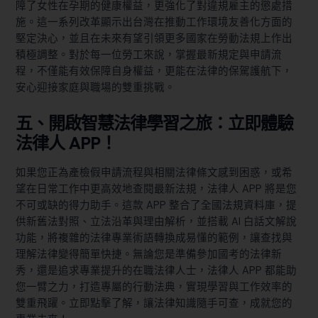
障了女性在孕期的健康權益，更強化了對違規雇主的懲處措
施。這一系列改革顯示出台灣在推動工作環境友善化方面的
堅定決心，並且在未來有望引領更多國家在勞動法規上作出
積極調整。對於每一位勞工來說，掌握最新規定與申請流
程，不僅能有效保障自身權益，更能在法律的保駕護航下，
安心迎接家庭與職場的雙重挑戰。
五、開啟智慧法律學習之旅：立即體驗
法律人 APP！
如果您正為產檢假申請流程與相關法律條文感到困惑，或希
望在日常工作中更高效地查閱最新法規，法律人 APP 將是您
不可或缺的得力助手。這款 APP 整合了全國法規資料庫，提
供新舊法對照、立法沿革與理由解析，並搭載 AI 白話文解說
功能，將複雜的法律專業術語轉換成易懂的範例，讓查找與
理解法律變得簡單快捷。無論您是準備參加國考的法律新
秀，還是追求專業提升的在職法律人士，法律人 APP 都能助
您一臂之力，打造專屬的行動法典，實現學習與工作效率的
雙重飛躍。立即點擊了解，讓法律知識隨手可查，成就您的