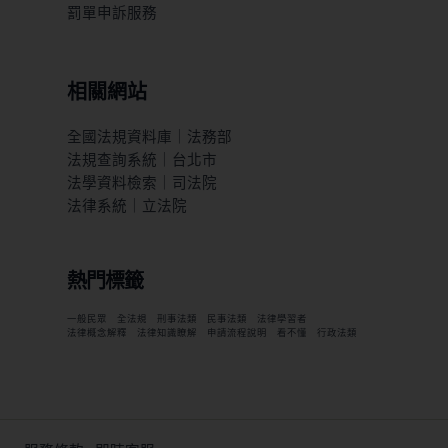
罰單申訴服務
相關網站
全國法規資料庫｜法務部
法規查詢系統｜台北市
法學資料檢索｜司法院
法律系統｜立法院
熱門標籤
一般民眾
全法規
刑事法類
民事法類
法律學習者
法律概念解釋
法律知識瞭解
申請流程說明
看不懂
行政法類