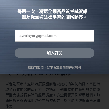
重大者可處1年以上7年以下有期徒刑，並併科最高500
萬元罰金。
每週一次，精選全網高品質考試資訊，
故意傳染：
第62條明文規定，明知自己已感染特定傳
幫助你掌握法律學習的清晰路徑。
染病卻不遵守防疫規範，進而導致他人感染者，可能
面臨3年以下有期徒刑、拘役或罰金。
散播不實訊息：
根據第63條，故意散播疫情謠言，並
因此造成公眾或他人損害的，最高可處300萬元罰金。
這些刑事規定的設立，充分反映了國家對違規行為的零容忍
態度，也為社會大眾提供了更堅實的法律保護屏障。
加入訂閱
Alternative:
四、案例解析與實戰建議
隨時可取消，就不會再收到我們的郵件
（一）分析：典型違規情形
以近期某市因違反防疫措施而遭受處罰的案例為例，不僅展
現了行政罰款的執行力，更揭示了刑事處罰在應對故意傳染
等重大違規行為時的嚴厲態度。這些真實案例警示我們，無
論是散布謠言或拒絕遵守防疫規定，都可能面臨嚴重的法律
後果。