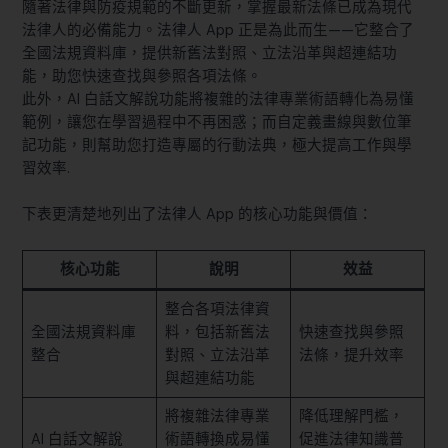
隨著法律與防疫規範的不斷更新，掌握最新法條已成為現代
法律人的必備能力。法律人 App 正是為此而生——它整合了
全國法規資料庫，提供新舊法對照、立法沿革與超連結功
能，助您快速查找與參照各項法條。
此外，AI 白話文解說功能將複雜的法律專業術語轉化為易懂
範例，讓您在學習過程中不再困惑；而自定義畫線與數位筆
記功能，則幫助您打造專屬的行動法典，極大提高工作與學
習效率.
下表更清楚地列出了法律人 App 的核心功能與價值：
核心功能
說明
效益
整合各項法律資
全國法規資料庫
料，包括新舊法
快速查找與參照
整合
對照、立法沿革
法條，提升效率
與超連結功能
將複雜法律專業
降低理解門檻，
AI 白話文解說
術語轉換成易懂
促進法律知識普