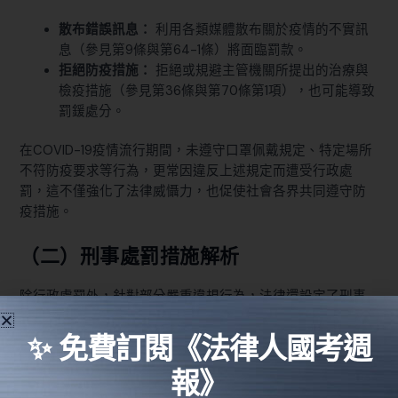
散布錯誤訊息：
利用各類媒體散布關於疫情的不實訊
息（參見第9條與第64-1條）將面臨罰款。
拒絕防疫措施：
拒絕或規避主管機關所提出的治療與
檢疫措施（參見第36條與第70條第1項），也可能導致
罰鍰處分。
在COVID-19疫情流行期間，未遵守口罩佩戴規定、特定場所
不符防疫要求等行為，更常因違反上述規定而遭受行政處
罰，這不僅強化了法律威懾力，也促使社會各界共同遵守防
疫措施。
（二）刑事處罰措施解析
除行政處罰外，針對部分嚴重違規行為，法律還設定了刑事
處罰，以確保防疫措施能夠嚴格落實：
✨ 免費訂閱《法律人國考週
囤貨與哄抬物價：
根據第61條，疫情指揮中心成立期
報》
間，對於防疫物資的囤積居奇或哄抬物價行為，情節