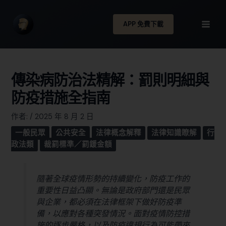
APP 免費下載
傳染病防治法精解：罰則明細與
防疫措施全指南
作者:
/
2025 年 8 月 2 日
一般民眾
公共安全
法律概念解釋
法律知識瞭解
行
政法類
裁罰標準／罰鍰金額
隨著全球疫情形勢的持續變化，防疫工作的
重要性日益凸顯。無論是政府部門還是民眾
與企業，都必須在法律框架下做好防疫準
備，以應對各種突發情況。面對疫情防控措
施的逐步嚴格，以及防疫違規行為可能帶來