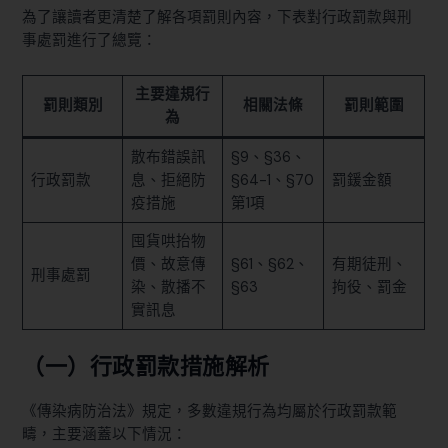
為了讓讀者更清楚了解各項罰則內容，下表對行政罰款與刑
事處罰進行了總覽：
主要違規行
罰則類別
相關法條
罰則範圍
為
散布錯誤訊
§9、§36、
行政罰款
息、拒絕防
§64-1、§70
罰鍰金額
疫措施
第1項
囤貨哄抬物
價、故意傳
§61、§62、
有期徒刑、
刑事處罰
染、散播不
§63
拘役、罰金
實訊息
（一）行政罰款措施解析
《傳染病防治法》規定，多數違規行為均屬於行政罰款範
疇，主要涵蓋以下情況：