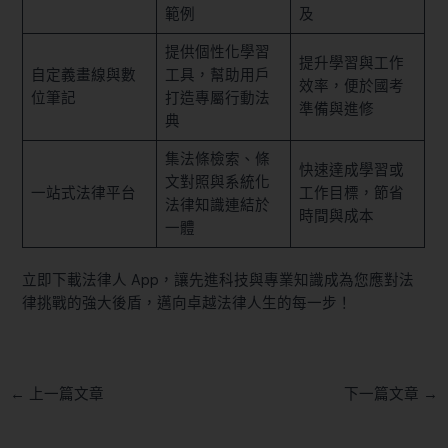
範例
及
提供個性化學習
提升學習與工作
自定義畫線與數
工具，幫助用戶
效率，便於國考
位筆記
打造專屬行動法
準備與進修
典
集法條檢索、條
快速達成學習或
文對照與系統化
一站式法律平台
工作目標，節省
法律知識連結於
時間與成本
一體
立即下載法律人 App，讓先進科技與專業知識成為您應對法
律挑戰的強大後盾，邁向卓越法律人生的每一步！
←
上一篇文章
下一篇文章
→