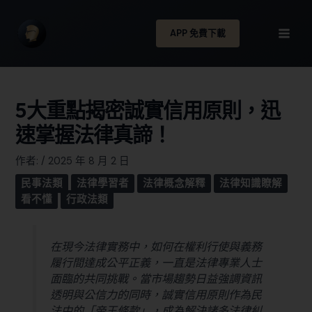
APP 免費下載
5大重點揭密誠實信用原則，迅
速掌握法律真諦！
作者:
/
2025 年 8 月 2 日
民事法類
法律學習者
法律概念解釋
法律知識瞭解
看不懂
行政法類
在現今法律實務中，如何在權利行使與義務
履行間達成公平正義，一直是法律專業人士
面臨的共同挑戰。當市場趨勢日益強調資訊
透明與公信力的同時，誠實信用原則作為民
法中的「帝王條款」，成為解決諸多法律糾