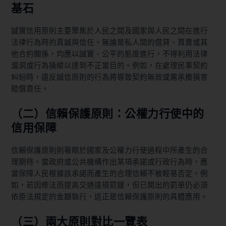
基石
誠實信用原則主要聚焦於人民之間及國家與人民之間在進行
法律行為時的真誠與信任。無論是私人間的借貸、買賣或其
他合約關係，均應以誠實、公平的態度進行，不得利用法律
漏洞或行為操縱以達到不正當目的。例如，在處理民事契約
糾紛時，違反誠信原則的行為將導致契約無效或需承擔損害
賠償責任。
（二）信賴保護原則：公權力行使中的
信用保障
信賴保護原則則著眼於國家及公權力行使過程中所產生的合
理期待。當政府或公共機構作出某項承諾或行政行為時，應
當保障人民根據該承諾而產生的合理信賴不被輕易否定。例
如，若因修法而提高交通違規罰鍰，但已開出的罰單仍必須
依原法規定的金額執行，這正是信賴保護原則的具體應用。
（三）兩大原則對比一覽表