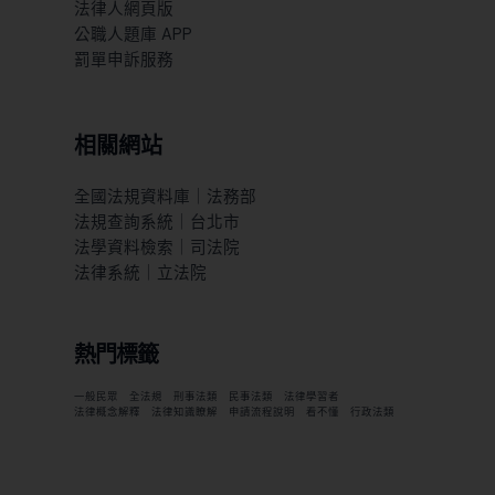
法律人網頁版
公職人題庫 APP
罰單申訴服務
相關網站
全國法規資料庫｜法務部
法規查詢系統｜台北市
法學資料檢索｜司法院
法律系統｜立法院
熱門標籤
一般民眾
全法規
刑事法類
民事法類
法律學習者
法律概念解釋
法律知識瞭解
申請流程說明
看不懂
行政法類