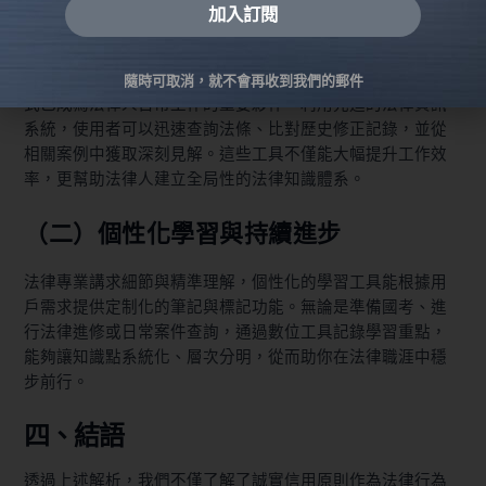
加入訂閱
（一）如何利用專業工具查詢法條
Alternative:
現代法律研究不再局限於傳統文獻，數位平台和專業應用程
隨時可取消，就不會再收到我們的郵件
式已成為法律人日常工作的重要夥伴。利用先進的法律資訊
系統，使用者可以迅速查詢法條、比對歷史修正記錄，並從
相關案例中獲取深刻見解。這些工具不僅能大幅提升工作效
率，更幫助法律人建立全局性的法律知識體系。
（二）個性化學習與持續進步
法律專業講求細節與精準理解，個性化的學習工具能根據用
戶需求提供定制化的筆記與標記功能。無論是準備國考、進
行法律進修或日常案件查詢，通過數位工具記錄學習重點，
能夠讓知識點系統化、層次分明，從而助你在法律職涯中穩
步前行。
四、結語
透過上述解析，我們不僅了解了誠實信用原則作為法律行為