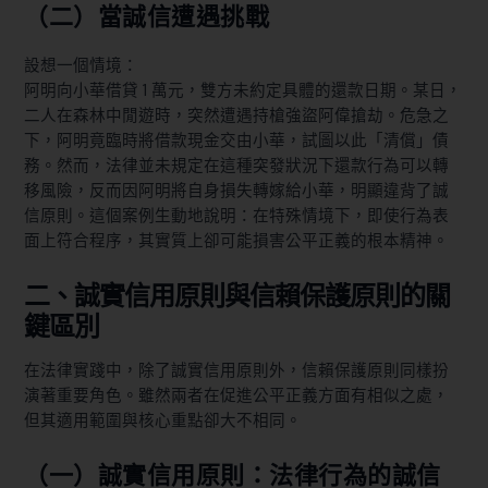
（二）當誠信遭遇挑戰
設想一個情境：
阿明向小華借貸 1 萬元，雙方未約定具體的還款日期。某日，
二人在森林中閒遊時，突然遭遇持槍強盜阿偉搶劫。危急之
下，阿明竟臨時將借款現金交由小華，試圖以此「清償」債
務。然而，法律並未規定在這種突發狀況下還款行為可以轉
移風險，反而因阿明將自身損失轉嫁給小華，明顯違背了誠
信原則。這個案例生動地說明：在特殊情境下，即使行為表
面上符合程序，其實質上卻可能損害公平正義的根本精神。
二、誠實信用原則與信賴保護原則的關
鍵區別
在法律實踐中，除了誠實信用原則外，信賴保護原則同樣扮
演著重要角色。雖然兩者在促進公平正義方面有相似之處，
但其適用範圍與核心重點卻大不相同。
（一）誠實信用原則：法律行為的誠信