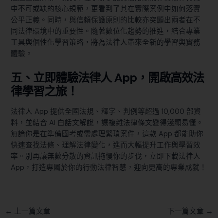
中不可或缺的核心規範，更看到了其在實際案例中如何落實
公平正義。同時，與信賴保護原則的比較亦突顯出兩者在不
同法律環境中的重要性。隨著數位化趨勢的推進，結合專業
工具與個性化學習策略，將為法律人帶來全新的學習與實務
體驗。
五、立即體驗法律人 App，開啟高效法
律學習之旅！
法律人 App 提供全國法規、釋字、判例等超過 10,000 部資
料，並結合 AI 白話文解說，讓複雜法律條文變得淺顯易懂。
無論你是在準備國考或需處理繁瑣案件，這款 App 都能助你
快速查找法條、理解法律變化，進而大幅提升工作與學習效
率。別再讓無數分散的資訊拖慢你的步伐，立即下載法律人
App，打造專屬於你的行動法律智慧，迎向更高的專業成就！
←
上一篇文章
下一篇文章
→