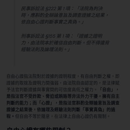
民事訴訟法 §222
第 1 項：「法院為判決
時，應斟酌全辯論意旨及調查證據之結果，
依自由心證判斷事實之真偽。」
刑事訴訟法 §155
第 1 項：「證據之證明
力，由法院本於確信自由判斷。但不得違背
經驗法則及論理法則。」
自由心證指法院對於證據的證明程度，有自由判斷之權，即
證據的取捨及證明力間強弱，由法院自由認定的，是法律賦
予法官判斷證據與事實間的可信度高低之權力。
「自由」，
是指法官不受詐欺、脅迫或賄賂等非法外力干擾，擁有自主
判斷的能力；而「心證」，是指法官斟酌全辯論意旨及調查
證據之結果後，依論理及經驗法則判斷「事實真偽」的過
程。
但自由不等於隨意，在法律上自由心證仍有限制。