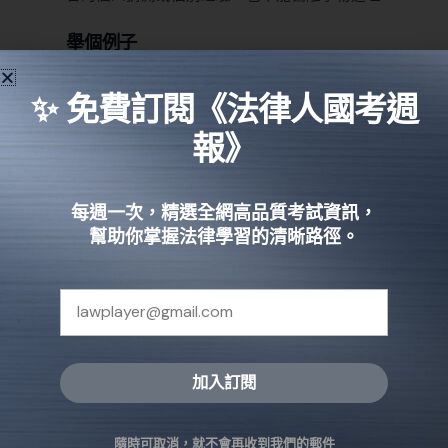
舉個例子
一個人不可能不使用工具而切斷電纜線，因此一定有
✨ 免費訂閱《法律人國考週
使用工具。
報》
論理法則
指符合邏輯的法則。
每週一次，精選全網高品質考試資訊，
幫助你掌握法律學習的清晰路徑。
舉個例子
被告已經提出案發當時人在台東，就不可能同時出現
在台南的案發現場。
舉個例子
加入訂閱
若在審理一個竊盜案件，若現場除了被告跟被害人外，分別
Alternative:
還有一男一女路人看到事情經過，男路人說我有看到被告偷
隨時可取消，就不會再收到我們的郵件