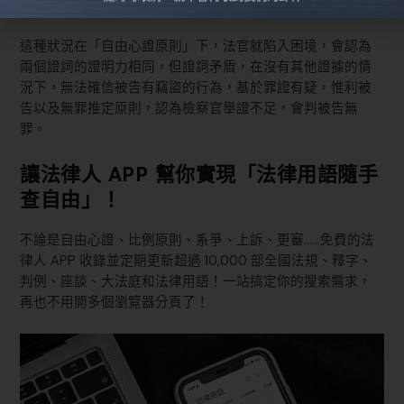
被害人的錢，女路人說我從頭到尾都沒看到被告偷錢。
這種狀況在「自由心證原則」下，法官就陷入困境，會認為
兩個證詞的證明力相同，但證詞矛盾，在沒有其他證據的情
況下，無法確信被告有竊盜的行為，基於罪證有疑，惟利被
告以及無罪推定原則，認為檢察官舉證不足，會判被告無
罪。
讓法律人 APP 幫你實現「法律用語隨手
查自由」！
不論是自由心證、比例原則、系爭、上訴、更審……免費的法
律人 APP 收錄並定期更新超過 10,000 部全國法規、釋字、
判例、座談、大法庭和法律用語！一站搞定你的搜索需求，
再也不用開多個瀏覽器分頁了！