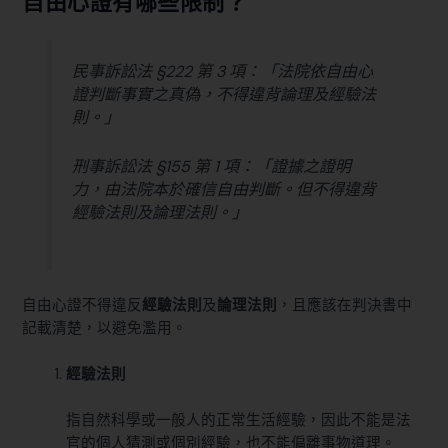
自由心證有哪些限制？
民事訴訟法 §222
第 3 項：「法院依自由心
證判斷事實之真偽，不得違背論理及經驗法
則。」
刑事訴訟法 §155
第 1 項：「證據之證明
力，由法院本於確信自由判斷。但不得違背
經驗法則及論理法則。」
自由心證不得違反
經驗法則
及
論理法則
，且應該在判決書中
記載清楚，以避免濫用。
經驗法則
指自然科學或一般人的正常生活經驗，因此不能是法
官的個人猜測或個別經驗，也不能偏離事物道理。