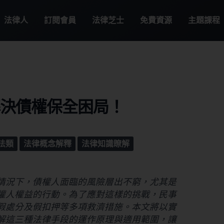
法律人
訂閱會員
法律芝士
免費資源
主題課程
解決債權保全困局！
法類
法律概念解釋
法律知識瞭解
情況下，債權人面臨的風險層出不窮，尤其是
權人權益的行動。為了應對這樣的挑戰，民事
假處分及假扣押等多項救濟措施。本文將以實
解這三種法律手段的運作原理與適用範圍，讓