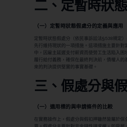
二、定暫時狀
（一）定暫時狀態假處分的定義與應用
定暫時狀態假處分（依民事訴訟法§538規定
先行維持現狀的一項措施。這項措施主要針對
中，因雇主延遲支付薪資而使勞工生活陷入困
履行給付義務，確保在最終判決前，債權人的
來的判決提供堅實的事實基礎。
三、假處分與
（一）適用標的與申請條件的比較
在實務操作上，假處分與假扣押雖然皆屬於保
異。假處分主要針對非金錢性請求權，如房屋