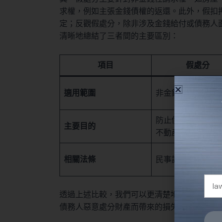
求權，例如主張金錢債權的返還。此外，假扣
定；反觀假處分，除非涉及金錢給付或債務人
清晰地總結了三者間的主要區別：
項目
假處分
適用範圍
非金錢性請求權保
防止債務人脫產或
主要目的
不動產
相關法條
民事訴訟法§532
透過上述比較，我們可以更清楚地分辨在不同
債務人惡意處分財產而帶來的損失風險。