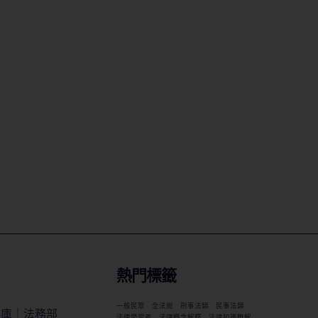
熱門標籤
一般民眾
全法規
刑事法類
民事法類
料庫｜法務部
法律學習者
法律概念解釋
法律知識瞭解