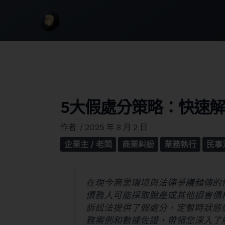
5大假處分策略：快速
作者:
/
2025 年 8 月 2 日
企業主 / 老闆
商業糾紛
業務執行
民事
在現今商業環境與法律爭議頻傳的
債務人可能採取脫產或其他損害債
訴訟法提供了假處分、定暫時狀態
務案例和數據佐證，帶領您深入了