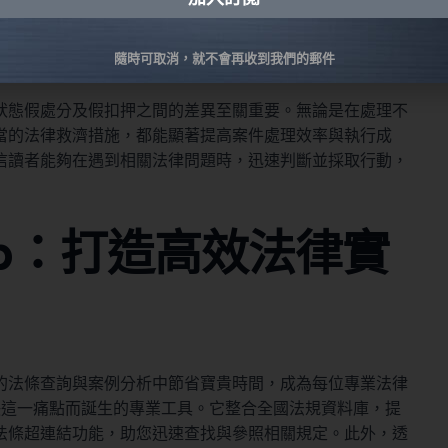
與法律保全策略總結
native:
隨時可取消，就不會再收到我們的郵件
狀態假處分及假扣押之間的差異至關重要。無論是在處理不
當的法律救濟措施，都能顯著提高案件處理效率與執行成
信讀者能夠在遇到相關法律問題時，迅速判斷並採取行動，
pp：打造高效法律實
的法條查詢與案例分析中節省寶貴時間，成為每位專業法律
這一痛點而誕生的專業工具。它整合全國法規資料庫，提
法條超連結功能，助您迅速查找與參照相關規定。此外，透