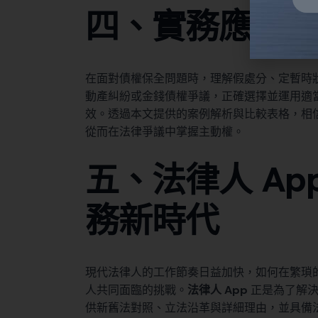
四、實務應用
Alter
在面對債權保全問題時，理解假處分、定暫時
動產糾紛或金錢債權爭議，正確選擇並運用適
效。透過本文提供的案例解析與比較表格，相
從而在法律爭議中掌握主動權。
五、法律人 A
務新時代
現代法律人的工作節奏日益加快，如何在繁瑣
人共同面臨的挑戰。
法律人 App
正是為了解決
供新舊法對照、立法沿革與詳細理由，並具備