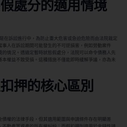
態假處分的適用情境
）是在訴訟進行中，為防止重大危害或急迫危險而由法院裁定
當事人在訴訟期間可能發生的不可逆損害，例如勞動案件
境的情況。透過定暫時狀態假處分，法院可以命令債務人先
基本權益不致受損。這種措施不僅能即時緩解爭議，亦為未
假扣押的核心區別
全債權的法律手段，但其適用範圍與申請條件存在明顯差
、不動產等資產的所有權糾紛；而假扣押則適用於金錢性請