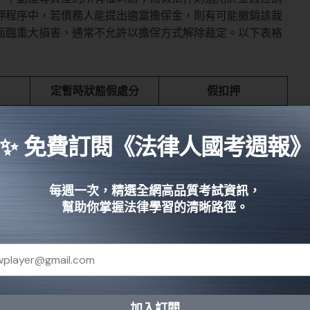
押程序中，若債務人能提出適當擔保金，則有可能撤銷該裁
面臨重大損害，通常不允許以擔保方式解除裁定。以下表格
定暫時狀態假處分
假扣押
維持現狀，防止重大危
全
金錢性請求權保全
害
✨ 免費訂閱《法律人國考週報
處分
保障當事人權益，避免
確保金錢債權執行，避
急迫危險發生
免債務資產被轉移
每週一次，精選全網高品質考試資訊，
幫助你掌握法律學習的清晰路徑。
民事訴訟法§527、
民事訴訟法§538
§536
案件情境下，該如何選擇適合的保全措施，從而有效降低因
加入訂閱