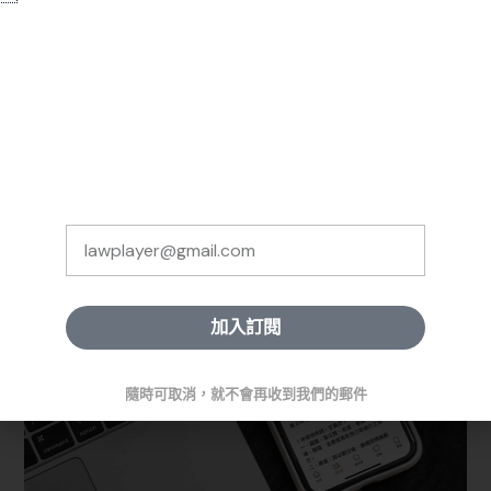
✨ 免費訂閱《法律人國考週
讓法律人 APP 幫你實現「法規隨手查自
報》
由」！
除了道路交通管理處罰條例，免費的法律人 APP 還有超過
每週一次，精選全網高品質考試資訊，
10,000 部全國法規、釋字、判例、座談、函釋與法律用語，
幫助你掌握法律學習的清晰路徑。
一站搞定你所有的搜索需求！
加入訂閱
Alternative:
隨時可取消，就不會再收到我們的郵件