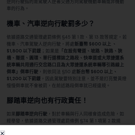
逆向行駛指的是駕駛人逆著交通方向駕駛機動車輛或非機動
車的行為。
機車、汽車逆向行駛罰多少？
依據
道路交通管理處罰條例 §45 第 1 款、第 13 款
等規定，若
機車、汽車駕駛人逆向行駛，將處
新臺幣 $600 以上 、
$1,800 以下罰鍰
；如果是
「在設有彎道、坡路、狹路、狹
橋、隧道、圓環、單行道標誌之路段、快車道或大眾捷運系
統車輛共用通行交岔路口且為大眾捷運系統車輛導引路線上
倒車」倒車行駛
，則依
同法 §50
處
新台幣 $600 以上、
$1,200 以下罰鍰
，因此駕駛要特別注意，並不是打亮雙黃燈
慢慢倒車就不會被罰，在前述路段倒車就已經違規。
腳踏車逆向也有行政責任！
如果
腳踏車逆向行駛
，對於車輛與行人同樣會造成危險，如
經舉發，依據
道路交通管理處罰條例 §74 第 1 項第 2 款
規
定，騎士在同一慢車道上，不按遵行方向行駛，
處新臺幣
$300 以上、 $600 以下罰鍰
。