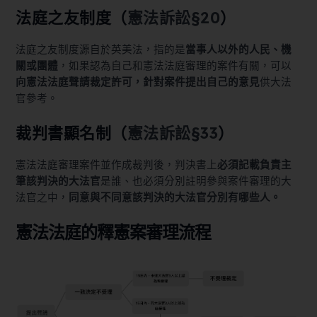
法庭之友制度（
憲法訴訟§20
）
法庭之友制度源自於英美法，指的是
當事人以外的人民、機
關或團體
，如果認為自己和憲法法庭審理的案件有關，可以
向憲法法庭聲請裁定許可，針對案件提出自己的意見
供大法
官參考。
裁判書顯名制（
憲法訴訟§33
）
憲法法庭審理案件並作成裁判後，判決書上
必須記載負責主
筆該判決的大法官
是誰、也必須分別註明參與案件審理的大
法官之中，
同意與不同意該判決的大法官分別有哪些人。
憲法法庭的釋憲案審理流程