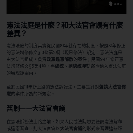
憲法法庭是什麼？和大法官會議有什麼
差異？
憲法法庭的制度其實從民國81年就存在的制度，按照81年修正
的
憲法增修條文§13條第2項
（現已修法）規定，憲法法庭是
由大法官組成，負責
政黨違憲解散的案件
；民國94年
修正憲
法增修條文§5第4項
，將
總統、副總統彈劾案
也納入憲法法庭
的審理範圍內。
至於民國111年新上路的
憲法訴訟法
，主要是針對
聲請大法官釋
憲
的案件所為的新規定。
舊制——大法官會議
在憲法訴訟法上路之前，如果人民或法院想要聲請憲法解釋
或違憲審查，則大法官會以
大法官會議
的形式來審理這些釋