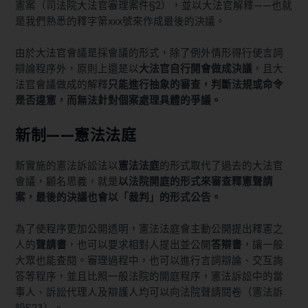
憲案（
司法院大法官審理案件§2
），並以大法官解釋——也就
是我們熟悉的釋字第xxx號來作成最後的決議。
由於大法官會議是採會議的形式，除了例外情形得行使言詞
辯論程序外，原則上還是以
大法官自行開會做成決議
，且大
法官會議做成的解釋
只能進行抽象的審查，判斷法規或命令
是否違憲，而無法針對個案處理具體的爭議。
新制——憲法法庭
新實施的憲法訴訟法以
憲法法庭
的形式取代了過去的大法官
會議，顧名思義，就是
以法院開庭的形式來審查釋憲聲請
案，最後的決議也會以「裁判」的形式公告。
為了使程序更加公開透明，憲法法庭會主動公開提出釋憲之
人的
聲請書
，也可以要求相對人提出並公開
答辯書
，讓一般
大眾也能查閱。審理過程中，也可以進行言詞辯論、交互詢
答等程序，並且比照一般法院的開庭程序，憲法訴訟中的當
事人、訴訟代理人及辯護人均可以向法院聲請閱卷（
憲法訴