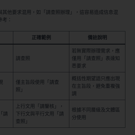
與其他要求混用，如「請查照辦理」，這容易造成信息混
參考：
正確範例
備註說明
若無實際辦理需求，應
請查照
僅用「請查照」表達知
悉要求
概括性期望語只應出現
現
僅主旨段使用「請查
在主旨段，避免重複強
照」
調
上行文用「請鑒核」，
根據不同層級及文體區
「請
下行文與平行文用「請
分使用
查照」