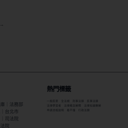
→
熱門標籤
一般民眾
全法規
刑事法類
民事法類
料庫｜法務部
法律學習者
法律概念解釋
法律知識瞭解
統｜台北市
申請流程說明
看不懂
行政法類
索｜司法院
立法院