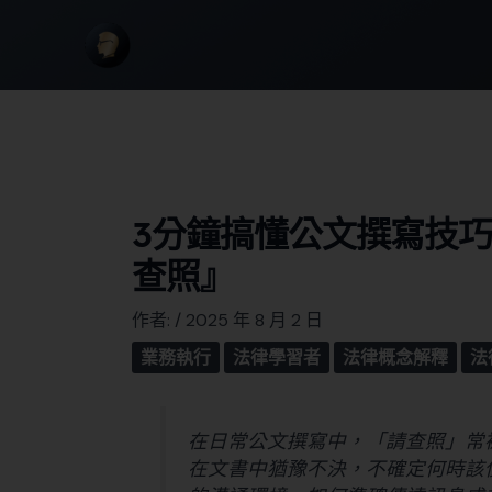
3分鐘搞懂公文撰寫技
查照』
作者:
/
2025 年 8 月 2 日
業務執行
法律學習者
法律概念解釋
法
在日常公文撰寫中，「請查照」常
在文書中猶豫不決，不確定何時該