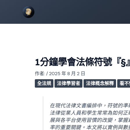
1分鐘學會法條符號『§
作者:
/
2025 年 8 月 2 日
全法規
法律學習者
法律概念解釋
看不
在現代法律文書編排中，符號的準
法律從業人員和學生常常為如何正
展與各平台使用習慣的改變，掌握
率的重要關鍵。本文將以實例與數